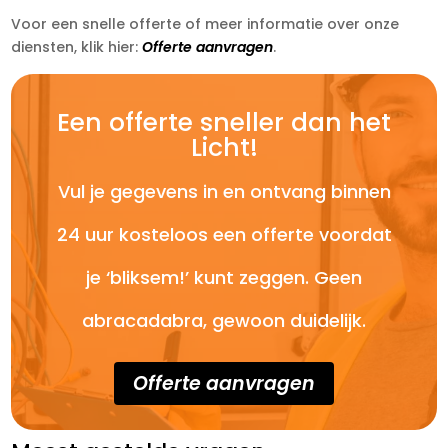
Voor een snelle offerte of meer informatie over onze
diensten, klik hier:
Offerte aanvragen
.
Een offerte sneller dan het
Licht!
Vul je gegevens in en ontvang binnen
24 uur kosteloos een offerte voordat
je ‘bliksem!’ kunt zeggen. Geen
abracadabra, gewoon duidelijk.
Offerte aanvragen