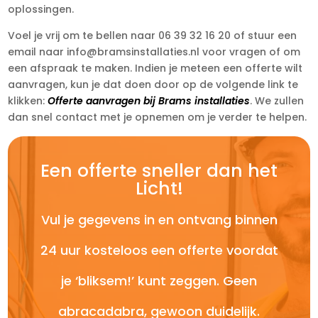
oplossingen.
Voel je vrij om te bellen naar 06 39 32 16 20 of stuur een
email naar info@bramsinstallaties.nl voor vragen of om
een afspraak te maken. Indien je meteen een offerte wilt
aanvragen, kun je dat doen door op de volgende link te
klikken:
Offerte aanvragen bij Brams installaties
. We zullen
dan snel contact met je opnemen om je verder te helpen.
Een offerte sneller dan het
Licht!
Vul je gegevens in en ontvang binnen
24 uur kosteloos een offerte voordat
je ‘bliksem!’ kunt zeggen. Geen
abracadabra, gewoon duidelijk.