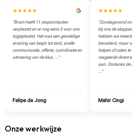
"Zondagavond om 21:00 uur sloegen
"Snelle reactie op d
bij ons de stoppen eruit. Via Google
denken goed mee na
hebben we meerdere elektriciens
benaderd, maar velen konden niet
helpen of zaten te ver weg. Bram
reageerde direct en bood meteen hulp
aan. Ondanks de afstand nam hij de
…"
Mahir Cingi
Mandy
Onze werkwijze