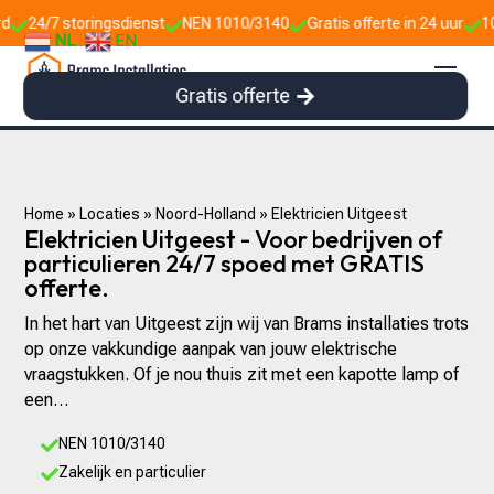
gsdienst
NEN 1010/3140
Gratis offerte in 24 uur
10+ jaar ervaring



NL
EN
Gratis offerte
Home
»
Locaties
»
Noord-Holland
»
Elektricien Uitgeest
Elektricien Uitgeest - Voor bedrijven of
particulieren 24/7 spoed met GRATIS
offerte.
In het hart van Uitgeest zijn wij van Brams installaties trots
op onze vakkundige aanpak van jouw elektrische
vraagstukken. Of je nou thuis zit met een kapotte lamp of
een…
NEN 1010/3140

Zakelijk en particulier
