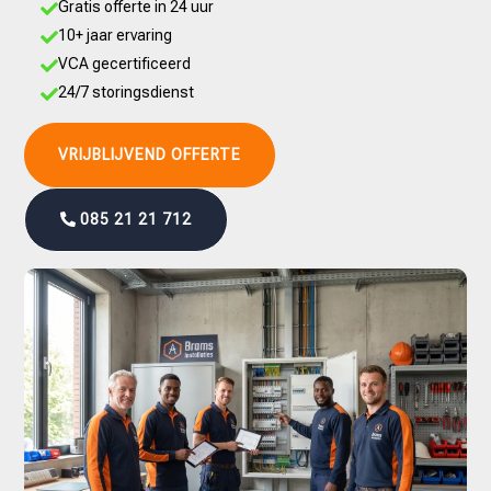
Gratis offerte in 24 uur

10+ jaar ervaring

VCA gecertificeerd

24/7 storingsdienst

VRIJBLIJVEND OFFERTE
085 21 21 712