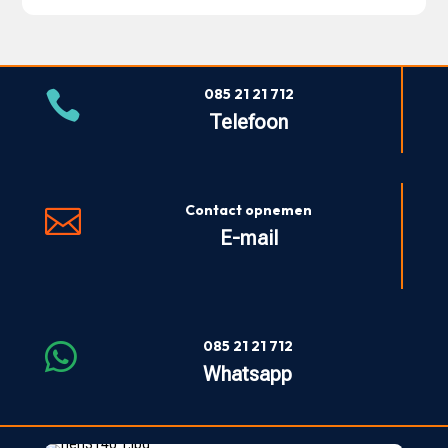
085 21 21 712

Telefoon
Contact opnemen

E-mail
085 21 21 712

Whatsapp