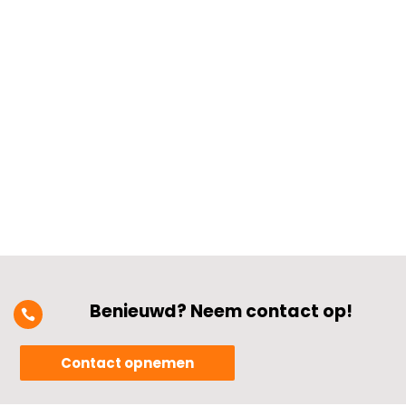
lijkt misschien simpel, maar de keuze
hangt af van het type lamp dat je
gebruikt: halogeen, LED, gloeilamp of
spaarlamp vragen namelijk elk om een
andere aanpak.​ Durf te letten op het
vermogen...
Benieuwd? Neem contact op!

Contact opnemen