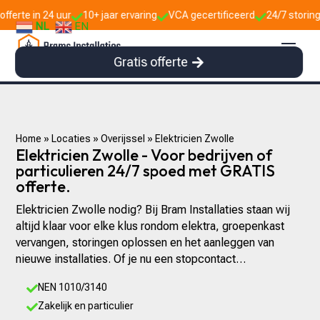
10+ jaar ervaring
VCA gecertificeerd
24/7 storingsdienst



NL
EN
Gratis offerte
Home
»
Locaties
»
Overijssel
»
Elektricien Zwolle
Elektricien Zwolle - Voor bedrijven of
particulieren 24/7 spoed met GRATIS
offerte.
Elektricien Zwolle nodig? Bij Bram Installaties staan wij
altijd klaar voor elke klus rondom elektra, groepenkast
vervangen, storingen oplossen en het aanleggen van
nieuwe installaties. Of je nu een stopcontact…
NEN 1010/3140

Zakelijk en particulier
