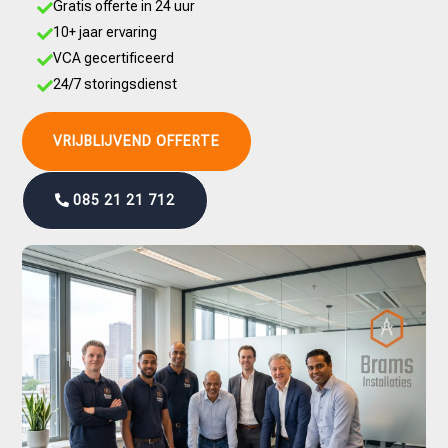
Gratis offerte in 24 uur

10+ jaar ervaring

VCA gecertificeerd

24/7 storingsdienst

VRIJBLIJVEND OFFERTE
085 21 21 712