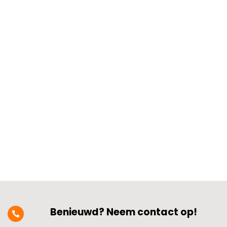
Hoe weet je of je een elektricien moet
inschakelen voor een complexe klus? Als
je twijfelt over de veiligheid of de
ingewikkeldheid van een elektrische
installatie, is het tijd om deskundig
advies in te winnen.​ Denk aan situaties
met uitgebreide bedrading, verouderde...
Benieuwd? Neem contact op!
