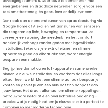
beveiligingscamera’s.​ Door deze te combineren met
energiebeheer en draadloze netwerken zorg je voor een
toekomstbestendig én gebruiksvriendelijk systeem.​
Denk ook aan de ondersteunen van spraakbesturing via
Google Home of Alexa, en het aansluiten van sensoren
die reageren op licht, beweging en temperatuur.​ Zo
creëer je een woning die meedenkt en het comfort
aanzienlijk verhoogt zonder gedoe met ingewikkelde
installaties.​ Zeker als je elektriciteitsnet en slimme
apparaten goed op elkaar afstemt, wordt energie
besparen een makkie.​
Begrijp hoe domotica en IoT-apparaten samenwerken
binnen je nieuwe installaties, en voorkom dat alles langs
elkaar heen werkt.​ Met een slimme aanpak bespaar je
kosten en geniet je van een huis dat zich aanpast aan
jouw leven.​ Het draait allemaal om slimme koppelingen,
betrouwbare installatie en overzichtelijke bediening –
precies wat je nodig hebt om je nieuwe elektra perfect te
combineren met moderne technologie.​