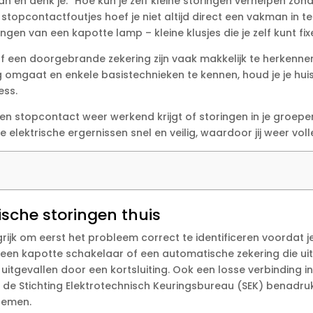
en denk je: “Hoe kun je zelf kleine storingen verhelpen zonder
opcontactfoutjes hoef je niet altijd direct een vakman in te
n van een kapotte lamp – kleine klusjes die je zelf kunt fixe
f een doorgebrande zekering zijn vaak makkelijk te herkennen
ng omgaat en enkele basistechnieken te kennen, houd je je hui
ss.​
 een stopcontact weer werkend krijgt of storingen in je groep
e elektrische ergernissen snel en veilig, waardoor jij weer voll
ische storingen thuis
angrijk om eerst het probleem correct te identificeren voordat 
 een kapotte schakelaar of een automatische zekering die uit
uitgevallen door een kortsluiting.​ Ook een losse verbinding 
s de Stichting Elektrotechnisch Keuringsbureau (SEK) benadru
lemen.​