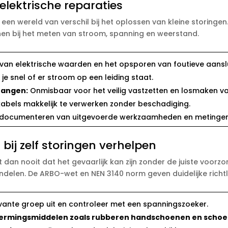
elektrische reparaties
 wereld van verschil bij het oplossen van kleine storingen.​
unen bij het meten van stroom, spanning en weerstand.​
an elektrische waarden en het opsporen van foutieve aanslui
e snel of er stroom op een leiding staat.​
tangen:
Onmisbaar voor het veilig vastzetten en losmaken van
bels makkelijk te verwerken zonder beschadiging.​
documenteren van uitgevoerde werkzaamheden en metingen.
 bij zelf storingen verhelpen
et dan nooit dat het gevaarlijk kan zijn zonder de juiste voo
andelen.​ De ARBO-wet en NEN 3140 norm geven duidelijke richtli
vante groep uit en controleer met een spanningszoeker.​
hermingsmiddelen zoals rubberen handschoenen en schoe