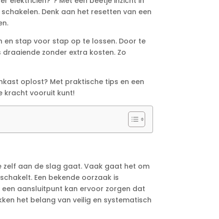
 elektricien?”? Met een beetje inzicht in
 schakelen.​ Denk aan het resetten van een
n.​
 en stap voor stap op te lossen.​ Door te
s draaiende zonder extra kosten.​ Zo
enkast oplost? Met praktische tips en een
e kracht vooruit kunt!
je zelf aan de slag gaat.​ Vaak gaat het om
schakelt.​ Een bekende oorzaak is
in een aansluitpunt kan ervoor zorgen dat
kken het belang van veilig en systematisch