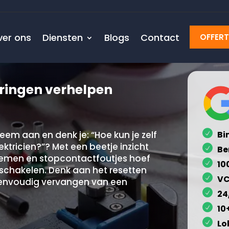
ver ons
Diensten
Blogs
Contact
OFFER
toringen verhelpen
eem aan en denk je: “Hoe kun je zelf
Bi
ektricien?”? Met een beetje inzicht
Be
lemen en stopcontactfoutjes hoef
10
e schakelen.​ Denk aan het resetten
VC
eenvoudig vervangen van een
24
10
Lo