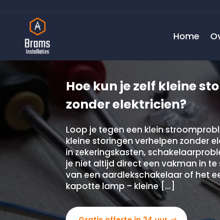
Home
O
Hoe kun je zelf kleine s
zonder elektricien?
Loop je tegen een klein stroomprobl
kleine storingen verhelpen zonder el
in zekeringskasten, schakelaarprob
je niet altijd direct een vakman in t
van een aardlekschakelaar of het 
kapotte lamp – kleine […]
Gratis offerte in 24 uur