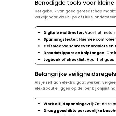
Benodigde tools voor kleine 
Het gebruik van goed gereedschap maakt een
verkrijgbaar via Philips of Fluke, onderste
Digitale multimeter:
Voor het meten v
Spanningstester:
Hiermee controleer j
Geïsoleerde schroevendraaiers en 
Draadstrippers en kniptangen:
Om ka
Logboek of checklist:
Voor het goed 
Belangrijke veiligheidsregels
Als je zelf aan elektra gaat werken, verge
elektrocutie liggen op de loer bij onjuist h
Werk altijd spanningsvrij:
Zet de rele
Draag geschikte persoonlijke besc