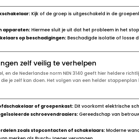
kschakelaar:
Kijk of de groep is uitgeschakeld in de groepenk
n apparaten:
Hiermee sluit je uit dat het probleem in het stop
akelaars op beschadigingen:
Beschadigde isolatie of losse d
gen zelf veilig te verhelpen
eel, en de Nederlandse norm NEN 3140 geeft hier heldere richtlijn
s die je zelf kan doen.​ Het volgen van een helder stappenpl
hoofdschakelaar of groepenkast:
Dit voorkomt elektrische sch
 geïsoleerde schroevendraaiers:
Gereedschap van betrouw
rdelen zoals stopcontacten of schakelaars:
Moderne wandc
van merken als Busch-Jaeger vervangen.​