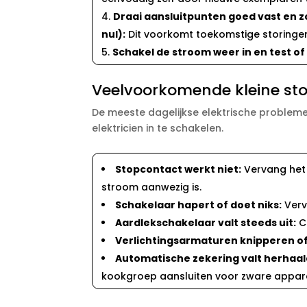
Draai aansluitpunten goed vast en z
nul):
Dit voorkomt toekomstige storingen
Schakel de stroom weer in en test of 
Veelvoorkomende kleine stor
De meeste dagelijkse elektrische problemen
elektricien in te schakelen.​
Stopcontact werkt niet:
Vervang het 
stroom aanwezig is.​
Schakelaar hapert of doet niks:
Verv
Aardlekschakelaar valt steeds uit:
Co
Verlichtingsarmaturen knipperen of
Automatische zekering valt herhaalde
kookgroep aansluiten voor zware appara