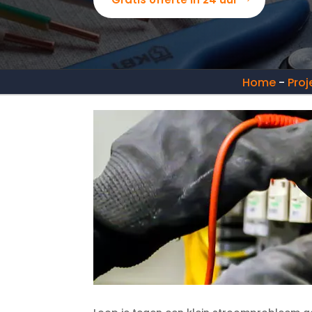
Home
-
Proj