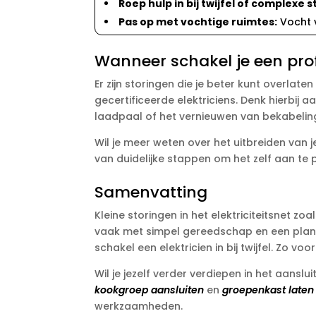
Roep hulp in bij twijfel of complexe 
Pas op met vochtige ruimtes:
Vocht v
Wanneer schakel je een prof
Er zijn storingen die je beter kunt overlat
gecertificeerde elektriciens.​ Denk hierbij
laadpaal of het vernieuwen van bekabeling 
Wil je meer weten over het uitbreiden van j
van duidelijke stappen om het zelf aan te 
Samenvatting
Kleine storingen in het elektriciteitsnet z
vaak met simpel gereedschap en een plan aa
schakel een elektricien in bij twijfel.​ Zo v
Wil je jezelf verder verdiepen in het aans
kookgroep aansluiten
en
groepenkast laten
werkzaamheden.​