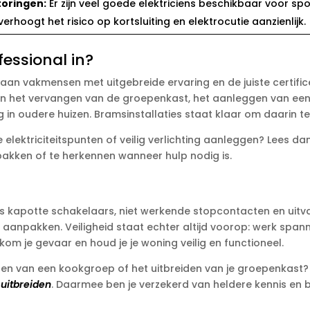
storingen:
Er zijn veel goede elektriciens beschikbaar voor spoe
erhoogt het risico op kortsluiting en elektrocutie aanzienlijk.​
essional in?
en aan vakmensen met uitgebreide ervaring en de juiste certifi
 aan het vervangen van de groepenkast, het aanleggen van een 
in oudere huizen.​ Bramsinstallaties staat klaar om daarin t
e elektriciteitspunten of veilig verlichting aanleggen? Lees 
pakken of te herkennen wanneer hulp nodig is.​
oals kapotte schakelaars, niet werkende stopcontacten en uitva
npakken.​ Veiligheid staat echter altijd voorop: werk spanni
oorkom je gevaar en houd je je woning veilig en functioneel.​
luiten van een kookgroep of het uitbreiden van je groepenkast?
 uitbreiden
.​ Daarmee ben je verzekerd van heldere kennis en b