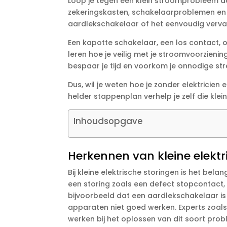
Loop je tegen een klein stroomprobleem aan 
zekeringskasten, schakelaarproblemen en st
aardlekschakelaar of het eenvoudig vervange
Een kapotte schakelaar, een los contact, o
leren hoe je veilig met je stroomvoorzieni
bespaar je tijd en voorkom je onnodige stre
Dus, wil je weten hoe je zonder elektricien
helder stappenplan verhelp je zelf die klein
Inhoudsopgave
Herkennen van kleine elektr
Bij kleine elektrische storingen is het bel
een storing zoals een defect stopcontact,
bijvoorbeeld dat een aardlekschakelaar is 
apparaten niet goed werken.​ Experts zoal
werken bij het oplossen van dit soort prob