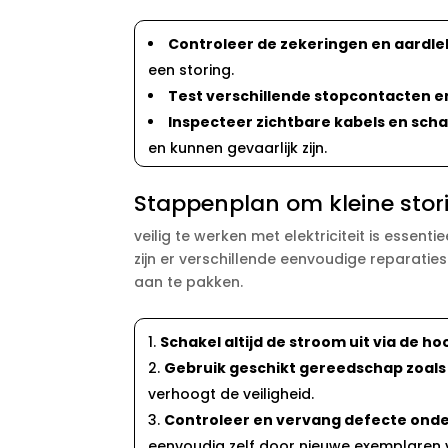
Controleer de zekeringen en aardle
een storing.​
Test verschillende stopcontacten e
Inspecteer zichtbare kabels en sch
en kunnen gevaarlijk zijn.​
Stappenplan om kleine storin
veilig te werken met elektriciteit is essenti
zijn er verschillende eenvoudige reparatie
aan te pakken.​
Schakel altijd de stroom uit via de 
Gebruik geschikt gereedschap zoals
verhoogt de veiligheid.​
Controleer en vervang defecte onde
eenvoudig zelf door nieuwe exemplaren 