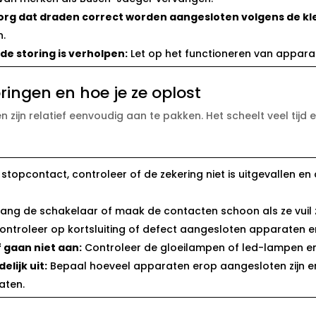
org dat draden correct worden aangesloten volgens de kle
.​
de storing is verholpen:
Let op het functioneren van apparat
ingen en hoe je ze oplost
 zijn relatief eenvoudig aan te pakken.​ Het scheelt veel tijd
stopcontact, controleer of de zekering niet is uitgevallen e
ang de schakelaar of maak de contacten schoon als ze vuil zi
ntroleer op kortsluiting of defect aangesloten apparaten en
 gaan niet aan:
Controleer de gloeilampen of led-lampen en 
lijk uit:
Bepaal hoeveel apparaten erop aangesloten zijn en
ten.​