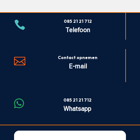
085 21 21 712

Telefoon
Contact opnemen

E-mail
085 21 21 712

Whatsapp