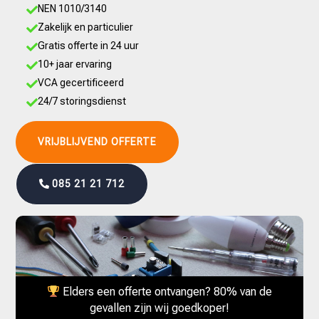
NEN 1010/3140

Zakelijk en particulier

Gratis offerte in 24 uur

10+ jaar ervaring

VCA gecertificeerd

24/7 storingsdienst

VRIJBLIJVEND OFFERTE
085 21 21 712
Elders een offerte ontvangen? 80% van de
gevallen zijn wij goedkoper!