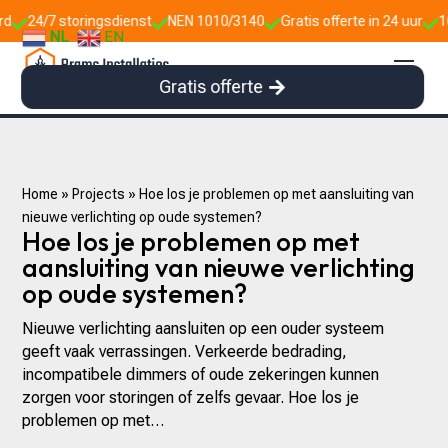
 storingsdienst
NEN 1010/3140
Gratis offerte in 24 uur
10+ jaar er



NL
EN
Gratis offerte
Home
»
Projects
»
Hoe los je problemen op met aansluiting van
nieuwe verlichting op oude systemen?
Hoe los je problemen op met
aansluiting van nieuwe verlichting
op oude systemen?
Nieuwe verlichting aansluiten op een ouder systeem
geeft vaak verrassingen.​ Verkeerde bedrading,
incompatibele dimmers of oude zekeringen kunnen
zorgen voor storingen of zelfs gevaar.​ Hoe los je
problemen op met…