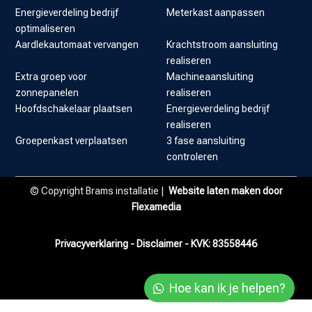
Energieverdeling bedrijf
Meterkast aanpassen
optimaliseren
Aardlekautomaat vervangen
Krachtstroom aansluiting
realiseren
Extra groep voor
Machineaansluiting
zonnepanelen
realiseren
Hoofdschakelaar plaatsen
Energieverdeling bedrijf
realiseren
Groepenkast verplaatsen
3 fase aansluiting
controleren
© Copyright Brams installatie |
Website laten maken door
Flexamedia
Privacyverklaring
-
Disclaimer
- KVK:
83558446
Hoe kan ik je helpen?