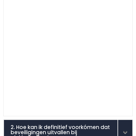
2. Hoe kan ik definitief voorkómen dat
beveiligingen uitvallen bij