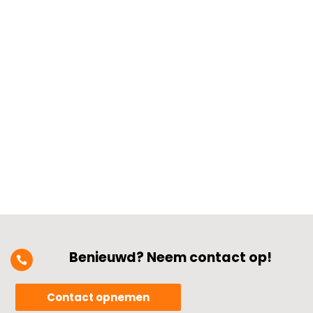
aan en denk je: “Hoe kun je zelf kleine
storingen verhelpen zonder elektricien?”?
Met een beetje inzicht in
zekeringskasten, schakelaarproblemen
en stopcontactfoutjes hoef je niet altijd
direct een vakman in te schakelen.​
Denk...
Benieuwd? Neem contact op!

Contact opnemen