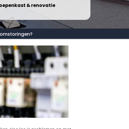
oepenkast & renovatie
oomstoringen?