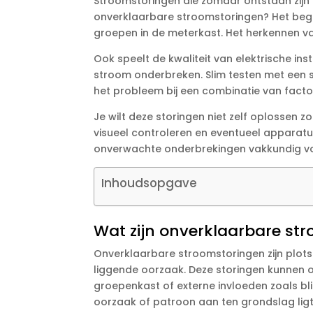
Stroomstoringen die zomaar ontstaan zijn 
onverklaarbare stroomstoringen? Het begi
groepen in de meterkast.​ Het herkennen v
Ook speelt de kwaliteit van elektrische in
stroom onderbreken.​ Slim testen met een 
het probleem bij een combinatie van factore
Je wilt deze storingen niet zelf oplossen 
visueel controleren en eventueel apparatuur
onverwachte onderbrekingen vakkundig voo
Inhoudsopgave
Wat zijn onverklaarbare st
Onverklaarbare stroomstoringen zijn plotse
liggende oorzaak.​ Deze storingen kunnen
groepenkast of externe invloeden zoals bli
oorzaak of patroon aan ten grondslag ligt,