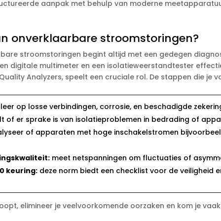
tructureerde aanpak met behulp van moderne meetapparatuur
an onverklaarbare stroomstoringen?
are stroomstoringen begint altijd met een gedegen diagnostis
 digitale multimeter en een isolatieweerstandtester effectie
uality Analyzers, speelt een cruciale rol.​ De stappen die je v
leer op losse verbindingen, corrosie, en beschadigde zekerin
 of er sprake is van isolatieproblemen in bedrading of appar
lyseer of apparaten met hoge inschakelstromen bijvoorbee
ngskwaliteit:
meet netspanningen om fluctuaties of asymmetr
0 keuring:
deze norm biedt een checklist voor de veiligheid
opt, elimineer je veelvoorkomende oorzaken en kom je vaak 