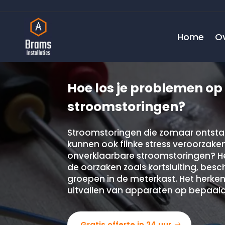
Home
O
Hoe los je problemen o
stroomstoringen?
Stroomstoringen die zomaar ontstaan
kunnen ook flinke stress veroorzake
onverklaarbare stroomstoringen? H
de oorzaken zoals kortsluiting, bes
groepen in de meterkast.​ Het herke
uitvallen van apparaten op bepaal
Gratis offerte in 24 uur