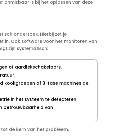
 onmisbaar is bij het oplossen van deze
ch onderzoek.​ Hierbij zet je
f in.​ Ook software voor het monitoren van
olgt zijn systematisch:
gen of aardlekschakelaars.​
atuur.​
ld kookgroepen of 3-fase machines de
ie in het systeem te detecteren.​
 en betrouwbaarheid van
tot de kern van het probleem.​