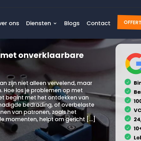
ver ons
Diensten
Blogs
Contact
OFFER
p met onverklaarbare
 zijn niet alleen vervelend, maar
Bi
n.​ Hoe los je problemen op met
Be
et begint met het ontdekken van
10
chadigde bedrading, of overbelaste
VC
nnen van patronen, zoals het
de momenten, helpt om gericht […]
24
10
Lo