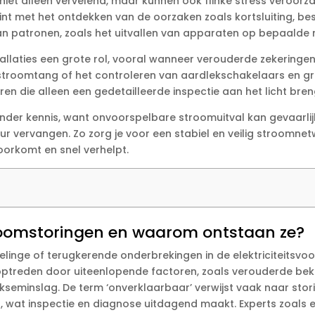
niet alleen vervelend, maar kunnen ook flinke stress veroorz
nt met het ontdekken van de oorzaken zoals kortsluiting, b
an patronen, zoals het uitvallen van apparaten op bepaalde 
stallaties een grote rol, vooral wanneer verouderde zekering
stroomtang of het controleren van aardlekschakelaars en gro
n die alleen een gedetailleerde inspectie aan het licht breng
zonder kennis, want onvoorspelbare stroomuitval kan gevaarlijk
 vervangen.​ Zo zorg je voor een stabiel en veilig stroomnetwer
rkomt en snel verhelpt.​
roomstoringen en waarom ontstaan ze?
linge of terugkerende onderbrekingen in de elektriciteitsvoo
 optreden door uiteenlopende factoren, zoals verouderde be
kseminslag.​ De term ‘onverklaarbaar’ verwijst vaak naar stor
 wat inspectie en diagnose uitdagend maakt.​ Experts zoals ele