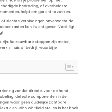
aken.​ Hoe los je problemen op met
eschadigde bedrading, of overbelaste
momenten, helpt om gericht te zoeken.​
en of slechte verbindingen onverwacht de
epenkasten kan inzicht geven.​ Vaak ligt
t.​
 zijn.​ Betrouwbare stappen zijn meten,
k in huis of bedrijf, waarbij je
rziening zonder directe, voor de hand
kabeling, defecte componenten in de
ingen waar geen duidelijke zichtbare
ktricien John Whitfield stellen in het boek