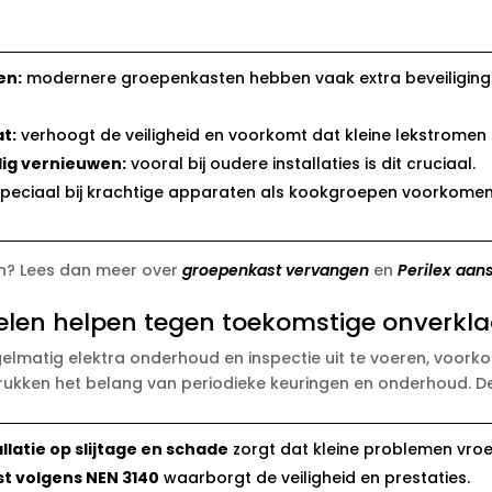
en:
modernere groepenkasten hebben vaak extra beveiliging
t:
verhoogt de veiligheid en voorkomt dat kleine lekstromen 
dig vernieuwen:
vooral bij oudere installaties is dit cruciaal.​
peciaal bij krachtige apparaten als kookgroepen voorkomen 
ren? Lees dan meer over
groepenkast vervangen
en
Perilex aans
len helpen tegen toekomstige onverkla
lmatig elektra onderhoud en inspectie uit te voeren, voorkom 
rukken het belang van periodieke keuringen en onderhoud.​ D
latie op slijtage en schade
zorgt dat kleine problemen vroe
t volgens NEN 3140
waarborgt de veiligheid en prestaties.​