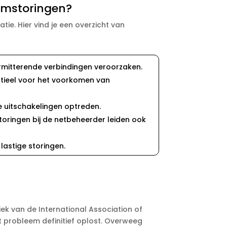
omstoringen?
e.​ Hier vind je een overzicht van
ermitterende verbindingen veroorzaken.​
ntieel voor het voorkomen van
 uitschakelingen optreden.​
ringen bij de netbeheerder leiden ook
astige storingen.​
iek van de International Association of
 probleem definitief oplost.​ Overweeg