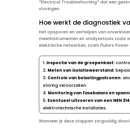
*Electrical Troubleshooting* dat een ges
storingen.​
Hoe werkt de diagnostiek v
Het opsporen en verhelpen van onverklaarb
meetinstrumenten en analysetools zoals een
elektrische netwerken, zoals Fluke’s Power Q
Inspectie van de groepenkast:
contro
Meten van isolatieweerstand:
bepaalt
Controle van belastingpatronen:
ana
storing veroorzaken.​
Monitoring van fasebalans en spanni
Eventueel uitvoeren van een NEN 314
elektrotechnische installaties.​
Wanneer je deze stappen zorgvuldig doorlo