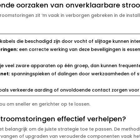
ende oorzaken van onverklaarbare stro
omstoringen zit ‘m vaak in verborgen gebreken in de installati
kabels die beschadigd zijn door vocht of slijtage kunnen int
ringen:
een correcte werking van deze beveiligingen is esse
je veel zware apparaten op één groep, dan kunnen frequente
net:
spanningspieken of dalingen door werkzaamheden of sto
oals verkeerde aarding of onvoldoende contact zorgen voor l
u om sneller en gerichter op te lossen.​
troomstoringen effectief verhelpen?
et belangrijk om de juiste strategie toe te passen.​ De method
t vervangen of upgraden van verouderde componenten vaak het