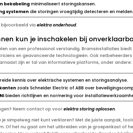
n bekabeling
minimaliseert storingskansen.​
ing systemen
die storingen vroegtijdig detecteren en melden.
, bijvoorbeeld via
elektra onderhoud
.​
nnen kun je inschakelen bij onverklaarb
kelen van een professional verstandig.​ Bramsinstallaties bied
riciens en geavanceerde technologieën.​ Ook netbeheerders z
aarnaast zijn er tal van informatieve platforms, onder andere:
eide kennis over elektrische systemen en storingsanalyse.​
ikanten
zoals Schneider Electric of ABB over beveiligingscom
NI
bieden richtlijnen en normering voor installatiewerkzaamhe
oringen? Neem contact op voor
elektra storing oplossen
.​
je simpelweg niet kunt verklaren? Met de juiste aanpak, too
m.​ Of het nu gaat om het uitbreiden van je groepenkast of h