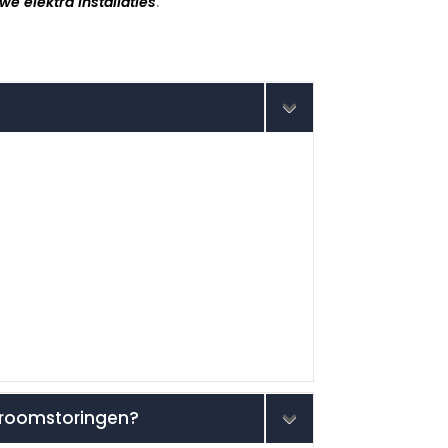
we elektra installaties
.​
stroomstoringen?