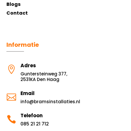
Blogs
Contact
Informatie
Adres

Guntersteinweg 377,
2531KA Den Haag
Email

info@bramsinstallaties.nl
Telefoon

085 21 21 712