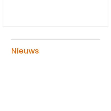
Nieuws
Een kortsluiting kan in huis of op het werk
zomaar voor gevaarlijke situaties
zorgen.​ Het herkennen van de tekenen,