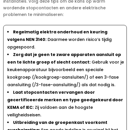
installaties.​ Volg deze tips om de kans op warm
wordende stopcontacten en andere elektrische
problemen te minimaliseren:
Regelmatig elektra onderhoud en keuring
volgens NEN 3140:
Daarmee worden risico’s tijdig
opgespoord.​
Zorg dat je geen te zware apparaten aansluit op
een te lichte groep of slecht contact:
Gebruik voor je
keukenapparatuur bijvoorbeeld een speciale
kookgroep (/kookgroep-aansluiten/) of een 3-fase
aansluiting (/3-fase-aansluiting/) als dat nodig is.​
Laat stopcontacten vervangen door
gecertificeerde merken en type goedgekeurd door
KEMA of IEC:
Zij voldoen aan de hoogste
veiligheidseisen.​
Uitbreiding van de groepenkast voorkomt
overbelasting:
Een goede indeling is cruciaal bij het