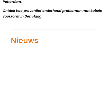
Rotterdam
.​
Ontdek hoe preventief onderhoud problemen met kabels
voorkomt in Den Haag
.​
Nieuws
Wil je weten hoe je herkent of je
bedrijfspand aanpassing nodig heeft
voor zware apparatuur? Kijk dan eens
goed naar de fundering en het vloertype.​
Als je machines op de werkvloer zware