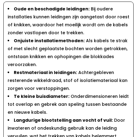
Oude en beschadigde leidingen:
Bij oudere
installaties kunnen leidingen zijn aangetast door roest
of knikken, waardoor het moeilijk wordt om de kabels
zonder vastlopen door te trekken.​
Onjuiste installatiemethoden:
Als kabels te strak
of met slecht geplaatste bochten worden getrokken,
ontstaan knikken en ophopingen die blokkades
veroorzaken.​
Restmateriaal in leidingen:
Achtergebleven
resterende wikkeldraad, stof of isolatiemateriaal kan
zorgen voor verstoppingen.​
Te kleine buisdiameter:
Onderdimensioneren leidt
tot overlap en gebrek aan speling tussen bestaande
en nieuwe kabels.​
Langdurige blootstelling aan vocht of vuil:
Door
inwateren of ondeskundig gebruik kan de leiding
vervuilen, wat het trekken van kabels belemmert.​