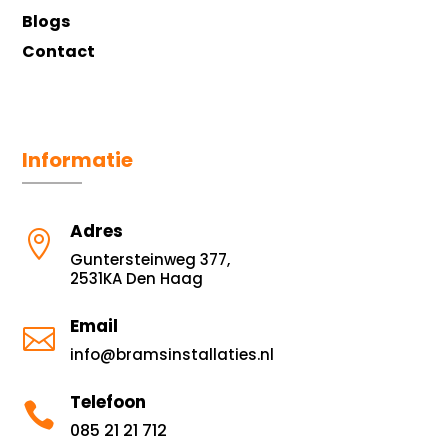
Blogs
Contact
Informatie
Adres

Guntersteinweg 377,
2531KA Den Haag
Email

info@bramsinstallaties.nl
Telefoon

085 21 21 712