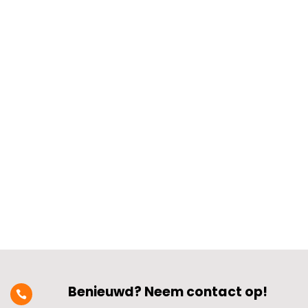
Wil je weten hoe je de verlichting
aanpast voor optimale werkplekken? Het
draait allemaal om het juiste lichtniveau,
de kleurtemperatuur en de positie van
de lampen.​ Denk aan heldere maar
zachte verlichting die scherp zicht geeft
zonder te verblinden.​ Zo voorkom je...
Benieuwd? Neem contact op!
