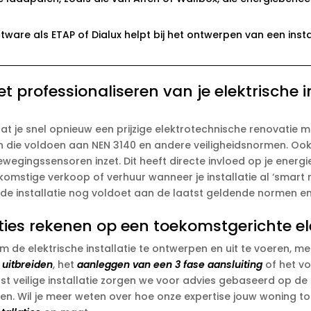
tware als ETAP of Dialux helpt bij het ontwerpen van een instal
t professionaliseren van je elektrische 
at je snel opnieuw een prijzige elektrotechnische renovatie m
die voldoen aan NEN 3140 en andere veiligheidsnormen.​ Ook v
egingssensoren inzet.​ Dit heeft directe invloed op je energ
komstige verkoop of verhuur wanneer je installatie al ‘smart
de installatie nog voldoet aan de laatst geldende normen en
ties rekenen op een toekomstgerichte ele
m de elektrische installatie te ontwerpen en uit te voeren, m
 uitbreiden
, het
aanleggen van een 3 fase aansluiting
of het vo
aast veilige installatie zorgen we voor advies gebaseerd op d
ien.​ Wil je meer weten over hoe onze expertise jouw wonin