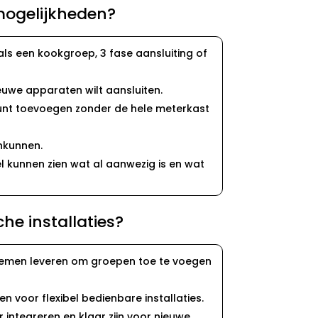
imogelijkheden?
als een kookgroep, 3 fase aansluiting of
euwe apparaten wilt aansluiten.​
kunt toevoegen zonder de hele meterkast
kunnen.​
l kunnen zien wat al aanwezig is en wat
che installaties?
stemen leveren om groepen toe te voegen
oor flexibel bedienbare installaties.​
 integreren en klaar zijn voor nieuwe