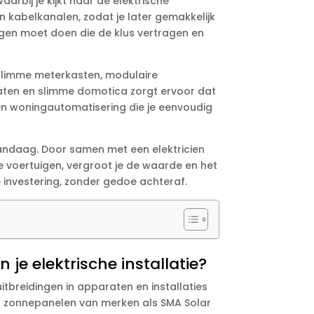
rbij je kijkt naar de elektrische
 kabelkanalen, zodat je later gemakkelijk
ngen moet doen die de klus vertragen en
 slimme meterkasten, modulaire
raten en slimme domotica zorgt ervoor dat
een woningautomatisering die je eenvoudig
vandaag.​ Door samen met een elektricien
e voertuigen, vergroot je de waarde en het
 investering, zonder gedoe achteraf.​
 je elektrische installatie?
itbreidingen in apparaten en installaties
als zonnepanelen van merken als SMA Solar