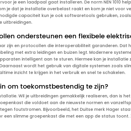
oor je een laadpaal gaat installeren.​ De norm NEN 1010 helpt 
m je dat je installatie overbelast raakt en kom je niet voor ve
nodigde capaciteit kun je ook softwaretools gebruiken, zoals
 uitbreidingen.​
len ondersteunen een flexibele elektrisc
r zijn en protocollen die interoperabiliteit garanderen.​ Dat 
kabeling met extra leidingen en buizen legt.​ Modernere sys
pparaten intelligent aan te sturen.​ Hiermee kan je installat
 Daarnaast wordt het gebruik van digitale systemen zoals sl
time inzicht te krijgen in het verbruik en snel te schakelen.​
 in om toekomstbestendig te zijn?
llatie.​ Wil je uitbreidingen gemakkelijk realiseren, dan is he
groepenkast die voldoet aan de nieuwste normen en vanzelfs
tegen foutstromen.​ Bijvoorbeeld, het Duitse merk Hager staa
r een slimme groepenkast die met een app de status toont.​ Zo