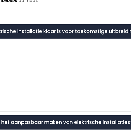
tallaties
op maat.​
trische installatie klaar is voor toekomstige uitbrei
j het aanpasbaar maken van elektrische installaties