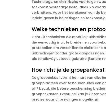
Technology, en elektrische voertuigen waarv
toekomstbestendige installaties.​ Zo voorko
verbruikers.​ Voor het berekenen van de be
inzicht geven in belastingen en toekomstige
Welke technieken en protocol
Gebruik technieken die modulair uitbreidbaa
die eenvoudig is uit te breiden en voorbe
protocollen om verschillende elektrische a
uitbreidingen zonder grote aanpassingen.​
als Landis+Gyr, steeds gebruikelijker om real
Hoe richt je de groepenkast
De groepenkast vormt het hart van elke insta
groepplaatsen over te houden.​ Kies een 
of F bevat, die betere bescherming bieden 
groepenkasten.​ Eventueel kan je kiezen voo
precies waar uitbreidingen mogelijk zijn.​