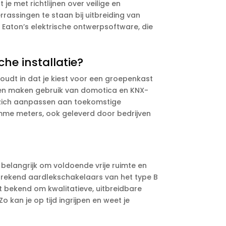
je met richtlijnen over veilige en
rrassingen te staan bij uitbreiding van
 Eaton’s elektrische ontwerpsoftware, die
he installatie?
houdt in dat je kiest voor een groepenkast
temen maken gebruik van domotica en KNX-
ie zich aanpassen aan toekomstige
imme meters, ook geleverd door bedrijven
t belangrijk om voldoende vrije ruimte en
prekend aardlekschakelaars van het type B
t bekend om kwalitatieve, uitbreidbare
 kan je op tijd ingrijpen en weet je