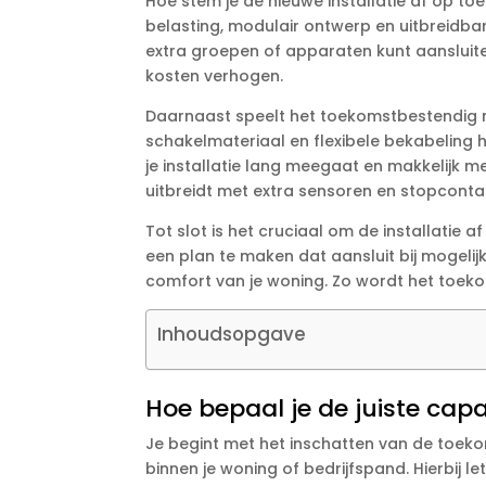
Hoe stem je de nieuwe installatie af op to
belasting, modulair ontwerp en uitbreidba
extra groepen of apparaten kunt aansluite
kosten verhogen.​
Daarnaast speelt het toekomstbestendig ma
schakelmateriaal en flexibele bekabeling 
je installatie lang meegaat en makkelijk 
uitbreidt met extra sensoren en stopcontac
Tot slot is het cruciaal om de installatie
een plan te maken dat aansluit bij mogelij
comfort van je woning.​ Zo wordt het toeko
Inhoudsopgave
Hoe bepaal je de juiste capa
Je begint met het inschatten van de toekoms
binnen je woning of bedrijfspand.​ Hierbij