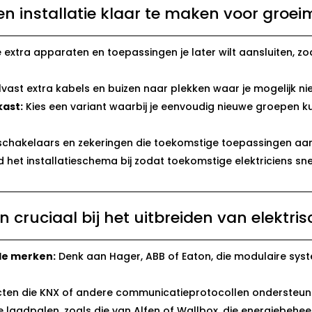
n installatie klaar te maken voor groe
extra apparaten en toepassingen je later wilt aansluiten, zo
vast extra kabels en buizen naar plekken waar je mogelijk ni
kast:
Kies een variant waarbij je eenvoudig nieuwe groepen 
schakelaars en zekeringen die toekomstige toepassingen aan
 het installatieschema bij zodat toekomstige elektriciens sne
 cruciaal bij het uitbreiden van elektris
e merken:
Denk aan Hager, ABB of Eaton, die modulaire sy
ten die KNX of andere communicatieprotocollen ondersteunen v
 laadpalen, zoals die van Alfen of Wallbox, die energiebeheer