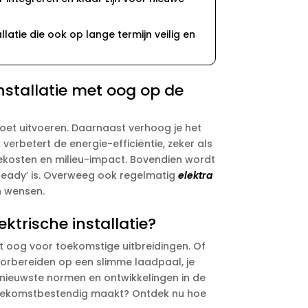
latie die ook op lange termijn veilig en
installatie met oog op de
oet uitvoeren.​ Daarnaast verhoog je het
erbetert de energie-efficiëntie, zeker als
iekosten en milieu-impact.​ Bovendien wordt
 ready’ is.​ Overweeg ook regelmatig
elektra
 wensen.​
ktrische installatie?
et oog voor toekomstige uitbreidingen.​ Of
orbereiden op een slimme laadpaal, je
e nieuwste normen en ontwikkelingen in de
g toekomstbestendig maakt? Ontdek nu hoe