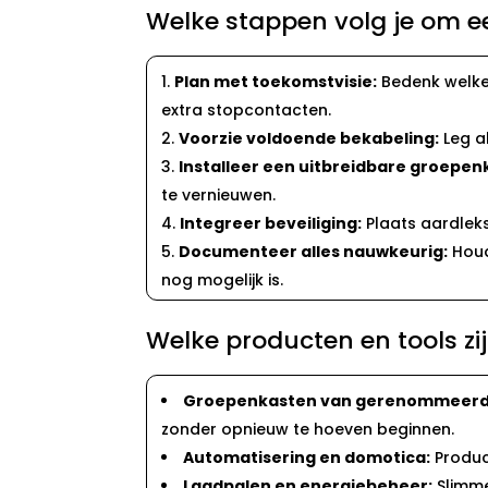
Welke stappen volg je om ee
Plan met toekomstvisie:
Bedenk welke 
extra stopcontacten.​
Voorzie voldoende bekabeling:
Leg al
Installeer een uitbreidbare groepen
te vernieuwen.​
Integreer beveiliging:
Plaats aardlek
Documenteer alles nauwkeurig:
Houd
nog mogelijk is.​
Welke producten en tools zijn
Groepenkasten van gerenommeerd
zonder opnieuw te hoeven beginnen.​
Automatisering en domotica:
Produc
Laadpalen en energiebeheer:
Slimme