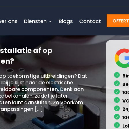
ver ons
Diensten
Blogs
Contact
OFFER
stallatie af op
gen?
f op toekomstige uitbreidingen? Dat
Bi
j je kijkt naar de elektrische
Be
breidbare componenten.​ Denk aan
10
abelkanalen, zodat je later
VC
aten kunt aansluiten.​ Zo voorkom
 aanpassingen […]
24
10
Lo