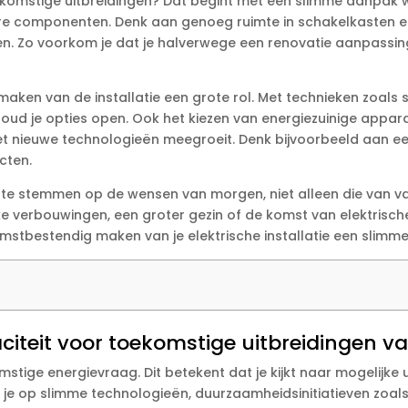
ekomstige uitbreidingen? Dat begint met een slimme aanpak waa
re componenten.​ Denk aan genoeg ruimte in schakelkasten en
n.​ Zo voorkom je dat je halverwege een renovatie aanpassi
ken van de installatie een grote rol.​ Met technieken zoals
houd je opties open.​ Ook het kiezen van energiezuinige appa
met nieuwe technologieën meegroeit.​ Denk bijvoorbeeld aan 
ten.​
 af te stemmen op de wensen van morgen, niet alleen die van 
ke verbouwingen, een groter gezin of de komst van elektrisch
mstbestendig maken van je elektrische installatie een slimme
citeit voor toekomstige uitbreidingen van
tige energievraag.​ Dit betekent dat je kijkt naar mogelijke u
 let je op slimme technologieën, duurzaamheidsinitiatieven zo