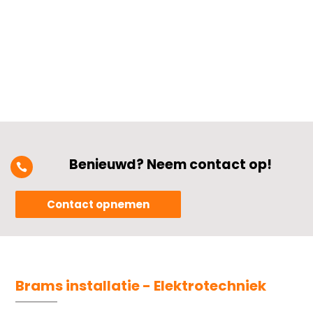
fase aansluiting zorgt voor een hogere
stroomcapaciteit en een stabieler...
Benieuwd? Neem contact op!

Contact opnemen
Brams installatie - Elektrotechniek