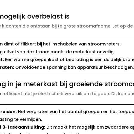
ogelijk overbelast is
e klachten die ontstaan bij te grote stroomafname.​ Let op d
 dimt of flikkert bij het inschakelen van stroomvreters.​
 uitval van de stroom maakt de meterkast onveilig.​
t:
Een warme groepenkast of bedrading is een duidelijk brandr
raten:
Onvoldoende spanning kan apparatuur beschadigen.​
ng in je meterkast bij groeiende stroom
g en efficiënt met je elektriciteitsverbruik om te gaan.​ Dit kan 
reiden:
Het vergroten van het aantal groepen en het toepa
sting te vermijden.​
f 3-faseaansluiting:
Dit maakt het mogelijk om zwaardere ap