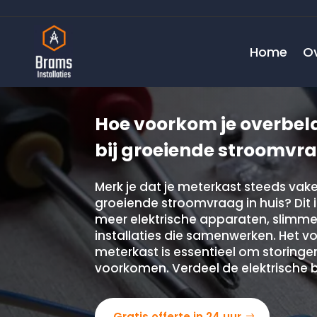
Home
O
Hoe voorkom je overbela
bij groeiende stroomvr
Merk je dat je meterkast steeds vak
groeiende stroomvraag in huis? Dit 
meer elektrische apparaten, slimm
installaties die samenwerken.​ Het 
meterkast is essentieel om storinge
voorkomen.​ Verdeel de elektrische
Gratis offerte in 24 uur