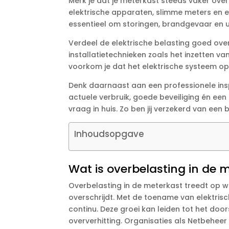
Merk je dat je meterkast steeds vaker ove
elektrische apparaten, slimme meters en e
essentieel om storingen, brandgevaar en u
Verdeel de elektrische belasting goed ov
installatietechnieken zoals het inzetten 
voorkom je dat het elektrische systeem opb
Denk daarnaast aan een professionele insp
actuele verbruik, goede beveiliging én ee
vraag in huis.​ Zo ben jij verzekerd van een
Inhoudsopgave
Wat is overbelasting in de
Overbelasting in de meterkast treedt op w
overschrijdt.​ Met de toename van elektr
continu.​ Deze groei kan leiden tot het do
oververhitting.​ Organisaties als Netbehee