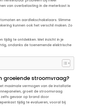
een herkenbaar probleem bij meer
en van overbelasting in de meterkast is
utomaten en aardlekschakelaars.​ Slimme
ekering kunnen ook het verschil maken.​ Zo
dig te ontdekken.​ Met inzicht in je
achtig, ondanks de toenemende elektrische
een groeiende stroomvraag?
het maximale vermogen van de installatie
zonnepanelen, groeit de stroomvraag
f zelfs gevaar op brand door
enkast tijdig te evalueren, vooral bij