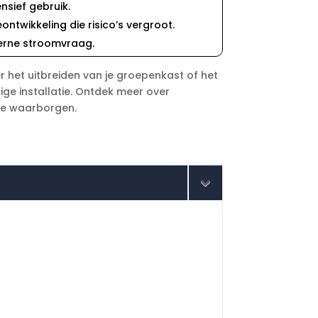
sief gebruik.​
wikkeling die risico’s vergroot.​
erne stroomvraag.​
er het uitbreiden van je groepenkast of het
ge installatie.​ Ontdek meer over
tie waarborgen.​