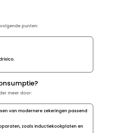
e volgende punten:
isico.​
consumptie?
onder meer door:
ssen van modernere zekeringen passend
paraten, zoals inductiekookplaten en