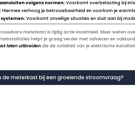
 aansluiten volgens normen:
Voorkomt overbelasting bij inten
:
Hiermee verhoog je betrouwbaarheid en voorkom je warmteont
e systemen:
Voorkomt onveilige situaties en sluit aan bij mod
etrouwbare meterkast is tijdig actie essentieel.​ Meer weten ov
msinstallaties helpt je graag verder met adviezen en vakkundi
st laten uitbreiden
die de soliditeit van je elektrische installa
in de meterkast bij een groeiende stroomvraag?