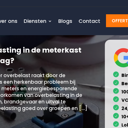
ver ons
Diensten
Blogs
Contact
OFFER
sting in de meterkast
aag?
er overbelast raakt door de
Bi
is een herkenbaar probleem bij
Be
e meters en energiebesparende
10
voorkomen van overbelasting in de
VC
n, brandgevaar en uitval te
 belasting goed over groepen en […]
24
10
Lo