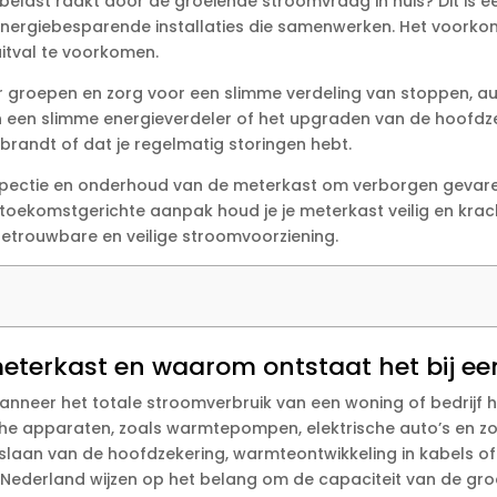
rbelast raakt door de groeiende stroomvraag in huis? Dit is 
nergiebesparende installaties die samenwerken.​ Het voorkom
itval te voorkomen.​
er groepen en zorg voor een slimme verdeling van stoppen, a
van een slimme energieverdeler of het upgraden van de hoofdz
randt of dat je regelmatig storingen hebt.​
ectie en onderhoud van de meterkast om verborgen gevaren tij
n toekomstgerichte aanpak houd je je meterkast veilig en kr
 betrouwbare en veilige stroomvoorziening.​
 meterkast en waarom ontstaat het bij 
anneer het totale stroomverbruik van een woning of bedrijf 
ische apparaten, zoals warmtepompen, elektrische auto’s en 
orslaan van de hoofdzekering, warmteontwikkeling in kabels o
r Nederland wijzen op het belang om de capaciteit van de groep