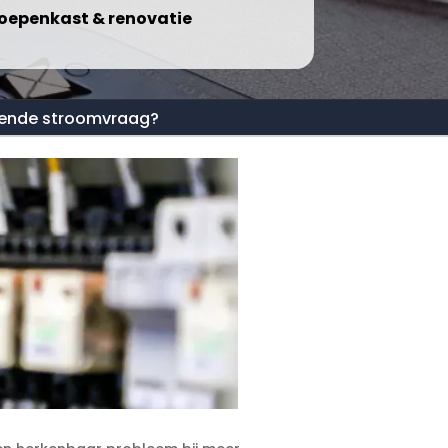
oepenkast & renovatie
eiende stroomvraag?