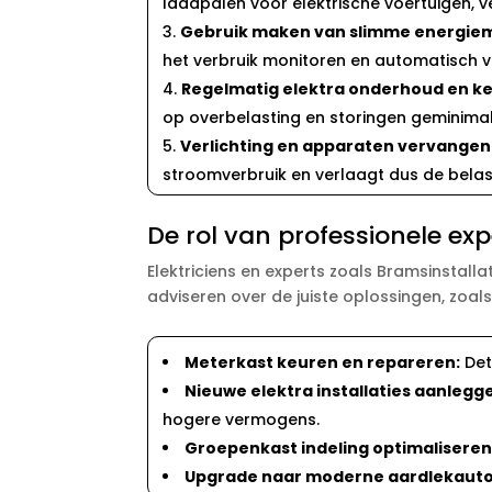
laadpalen voor elektrische voertuigen, ve
Gebruik maken van slimme energi
het verbruik monitoren en automatisch ve
Regelmatig elektra onderhoud en ke
op overbelasting en storingen geminimali
Verlichting en apparaten vervangen 
stroomverbruik en verlaagt dus de belas
De rol van professionele ex
Elektriciens en experts zoals Bramsinstall
adviseren over de juiste oplossingen, zoals
Meterkast keuren en repareren:
Det
Nieuwe elektra installaties aanlegg
hogere vermogens.​
Groepenkast indeling optimaliseren
Upgrade naar moderne aardlekaut