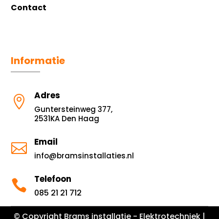
Contact
Informatie
Adres

Guntersteinweg 377,
2531KA Den Haag
Email

info@bramsinstallaties.nl
Telefoon

085 21 21 712
© Copyright Brams installatie - Elektrotechniek |