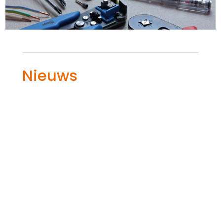
Nieuws
Hoe voorkom je spanningsval bij langere
kabeltrajecten? Dat is de vraag die
iedereen tegenkomt bij het aanleggen
van elektriciteitskabels over grote
afstanden.​ Spanningsval ontstaat