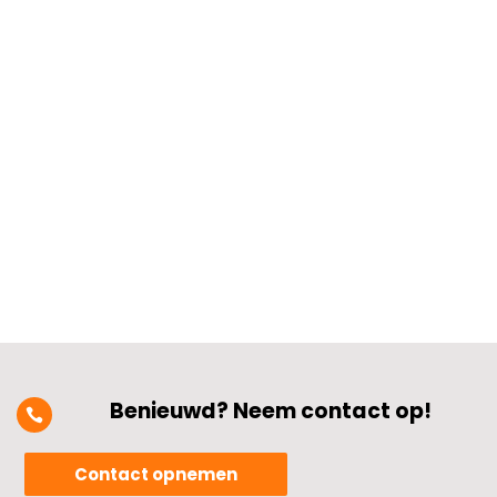
overbelast raakt door de groeiende
stroomvraag in huis? Dit is een
herkenbaar probleem bij meer
elektrische apparaten, slimme meters en
energiebesparende installaties die
samenwerken.​ Het voorkomen van
overbelasting in de...
Benieuwd? Neem contact op!

Contact opnemen