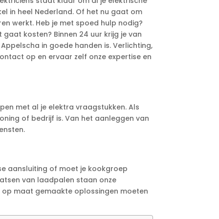
triciens staat klaar om al je elektrische
akel in heel Nederland. Of het nu gaat om
oren werkt. Heb je met spoed hulp nodig?
 gaat kosten? Binnen 24 uur krijg je van
 Appelscha in goede handen is. Verlichting,
contact op en ervaar zelf onze expertise en
pen met al je elektra vraagstukken. Als
woning of bedrijf is. Van het aanleggen van
iensten.
ase aansluiting of moet je kookgroep
aatsen van laadpalen staan onze
e en op maat gemaakte oplossingen moeten