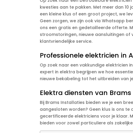
Op zoek naar een betrouwbare elektricien 
kwesties aan te pakken. Met meer dan 10 jaa
een kleine klus of een groot project, we l
Geen zorgen, we zijn ook via Whatsapp bere
ons een gratis en gedetailleerde offerte. 
stroomstoringen, nieuwe aansluitingen of v
klantvriendelijke service.
Professionele elektricien in
Op zoek naar een vakkundige elektricien in
expert in elektra begrijpen we hoe essentie
nieuwe bekabeling tot het uitbreiden van j
Elektra diensten van Brams 
Bij Brams Installaties bieden we je een br
aangesloten worden? Geen klus is ons te 
gecertificeerde elektriciens voor je klaa
bieden voor zowel particuliere als zakelijke