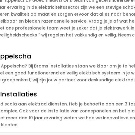
in Appelscha? Goed nieuws! Ons team van gecertificeerde elek
r ervaring in de elektriciteitssector zijn we een stevige sch
everen kwaliteit op maat en zorgen ervoor dat alles naar beh
ikbaar en bieden razendsnelle service. Vraag je je af wat het
Met ons professionele team weet je zeker dat je elektrawerk in
eiligheidschecks ” wij regelen het vakkundig en veilig. Neem 
 Appelscha
 Appelscha? Bij Brams Installaties staan we klaar om je te hel
el een goed functionerend en veilig elektrisch systeem in je 
e groepenkast, wij zijn jouw partner voor deskundige elektrad
Installaties
eed scala aan elektrad diensten. Heb je behoefte aan een 3 f
complex. Ook voor de installatie van zonnepanelen en het pl
r. Met meer dan 10 jaar ervaring weten we hoe we innovatiev
 klanten.