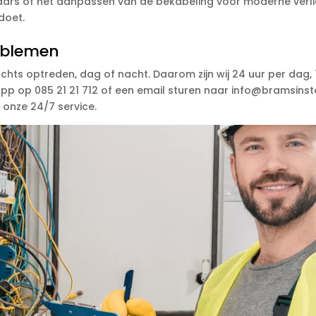
rs of het aanpassen van de bekabeling voor moderne verlic
doet.
roblemen
achts optreden, dag of nacht. Daarom zijn wij 24 uur per dag
p op 085 21 21 712 of een email sturen naar info@bramsinstal
j onze 24/7 service.