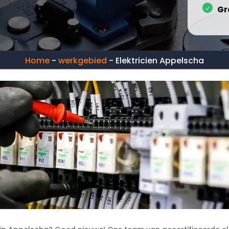
Gr
Home
-
werkgebied
-
Elektricien Appelscha