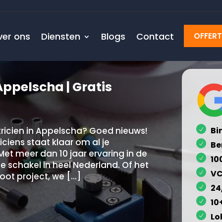
ver ons
Diensten
Blogs
Contact
OFFER
Appelscha | Gratis
ricien in Appelscha? Goed nieuws!
Bi
ciens staat klaar om al je
Be
Met meer dan 10 jaar ervaring in de
10
ige schakel in heel Nederland. Of het
VC
oot project, we […]
24
10
Lo