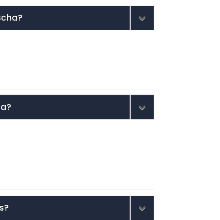
lscha?
ha?
es?