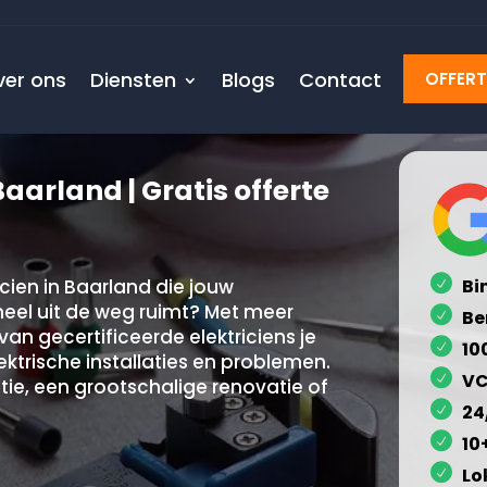
ver ons
Diensten
Blogs
Contact
OFFER
Baarland | Gratis offerte
cien in Baarland die jouw
Bi
oneel uit de weg ruimt? Met meer
Be
van gecertificeerde elektriciens je
10
lektrische installaties en problemen.
VC
tie, een grootschalige renovatie of
24
10
Lo