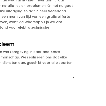
it de weg ruimt? Met meer dan 10 jaar
e installaties en problemen. Of het nu gaat
lke uitdaging en dat in heel Nederland.
n een mum van tijd van een gratis offerte
even, want via Whatsapp zijn we vlot
arland voor elektrotechnische
obleem
- en werkomgeving in Baarland. Onze
akmanschap. We realiseren ons dat elke
diensten aan, geschikt voor alle soorten