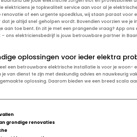
 Baarland die jouw elektrische zorgen vlot en professioneel u
 elektriciens je topkwaliteit service aan voor al je elektrisch
 renovatie of een urgente spoedklus, wij staan paraat voor e
 dat je altijd snel geholpen wordt. Bovendien voorzien we je i
je aan toe bent. En zit je met een prangende vraag? App ons 
it – ons elektriciensbedrijf is jouw betrouwbare partner in Ba
ndige oplossingen voor ieder elektra pr
ieel een betrouwbare elektrische installatie is voor je woon
m je van dienst te zijn met deskundig advies en nauwkeurig v
gemaakte oplossing. Daarom bieden we een breed scala aan 
vallen
 aan grondige renovaties
nche