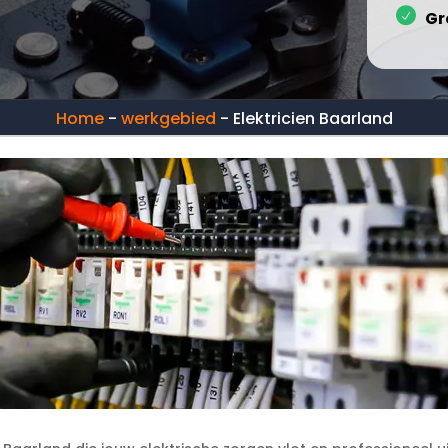
Gr
Home
-
werkgebied
-
Elektricien Baarland