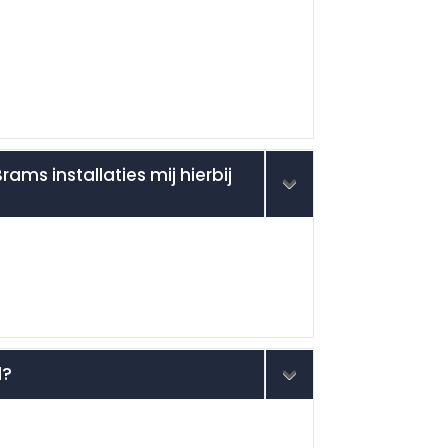
ams installaties mij hierbij
d?