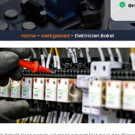
Gr
Home
-
werkgebied
-
Elektricien Bakel