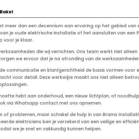
 Bakel
t meer dan een decennium aan ervaring op het gebied van elek
n je oude elektrische installatie of het aansluiten van een Pe
voor je klaar.
le werkzaamheden die wij verrichten. Ons team werkt niet alle
zorgen we ervoor dat je na afronding van de werkzaamheden z
oede communicatie en klantgerichtheid de basis vormen voor e
acht voor detail. Deze werkwijze maakt ons niet alleen betro
plossingen.
u behoefte hebt aan onderhoud, een nieuw lichtplan, of noodhulp bi
je ook via Whatsapp contact met ons opnemen.
ken of problemen, maar schakel de hulp in van Brams Installati
erde elektriciens ben je verzekerd van een veilige en efficië
 zodat we je snel en vakkundig kunnen helpen.