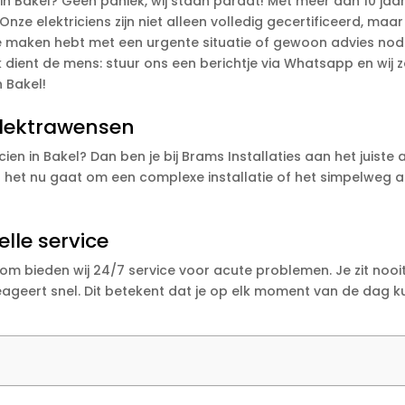
n Bakel? Geen paniek, wij staan paraat! Met meer dan 10 jaar
nze elektriciens zijn niet alleen volledig gecertificeerd, ma
 te maken hebt met een urgente situatie of gewoon advies nod
 dient de mens: stuur ons een berichtje via Whatsapp en wij 
n Bakel!
 elektrawensen
en in Bakel? Dan ben je bij Brams Installaties aan het juiste a
f het nu gaat om een complexe installatie of het simpelweg 
lle service
om bieden wij 24/7 service voor acute problemen. Je zit nooi
 reageert snel. Dit betekent dat je op elk moment van de dag