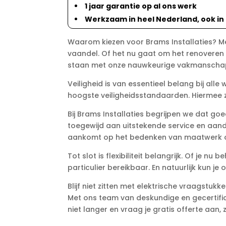
1 jaar garantie op al ons werk
Werkzaam in heel Nederland, ook in
Waarom kiezen voor Brams Installaties? Me
vaandel. Of het nu gaat om het renoveren va
staan met onze nauwkeurige vakmanschap 
Veiligheid is van essentieel belang bij al
hoogste veiligheidsstandaarden. Hiermee 
Bij Brams Installaties begrijpen we dat g
toegewijd aan uitstekende service en aand
aankomt op het bedenken van maatwerk o
Tot slot is flexibiliteit belangrijk. Of je n
particulier bereikbaar. En natuurlijk kun 
Blijf niet zitten met elektrische vraagstuk
Met ons team van deskundige en gecertifice
niet langer en vraag je gratis offerte aan,