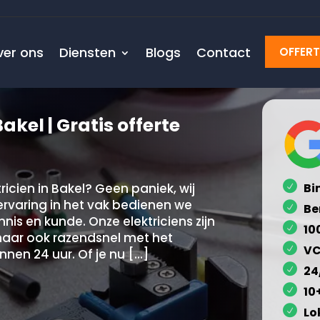
ver ons
Diensten
Blogs
Contact
OFFER
akel | Gratis offerte
icien in Bakel? Geen paniek, wij
Bi
ervaring in het vak bedienen we
Be
is en kunde. Onze elektriciens zijn
10
 maar ook razendsnel met het
VC
nnen 24 uur. Of je nu […]
24
10
Lo