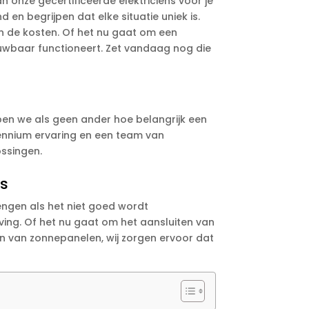
 onze gecertificeerde elektriciens voor je
en begrijpen dat elke situatie uniek is.
an de kosten. Of het nu gaat om een
rouwbaar functioneert. Zet vandaag nog die
jpen we als geen ander hoe belangrijk een
ecennium ervaring en een team van
ossingen.
ns
rengen als het niet goed wordt
ing. Of het nu gaat om het aansluiten van
en van zonnepanelen, wij zorgen ervoor dat