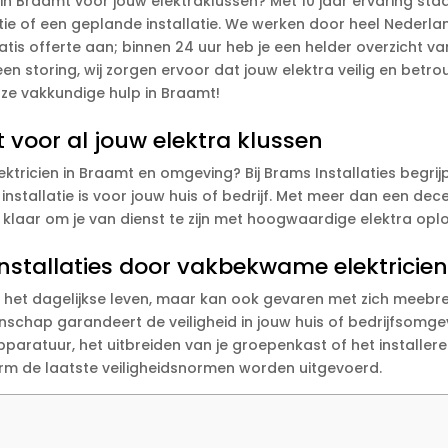
n Braamt voor jouw elektraklussen? Met 10 jaar ervaring staan
e of een geplande installatie. We werken door heel Nederland 
atis offerte aan; binnen 24 uur heb je een helder overzicht v
een storing, wij zorgen ervoor dat jouw elektra veilig en bet
onze vakkundige hulp in Braamt!
t voor al jouw elektra klussen
ktricien in Braamt en omgeving? Bij Brams Installaties begri
 installatie is voor jouw huis of bedrijf. Met meer dan een d
 klaar om je van dienst te zijn met hoogwaardige elektra opl
a installaties door vakbekwame elektricie
van het dagelijkse leven, maar kan ook gevaren met zich meeb
chap garandeert de veiligheid in jouw huis of bedrijfsomgev
pparatuur, het uitbreiden van je groepenkast of het installer
m de laatste veiligheidsnormen worden uitgevoerd.