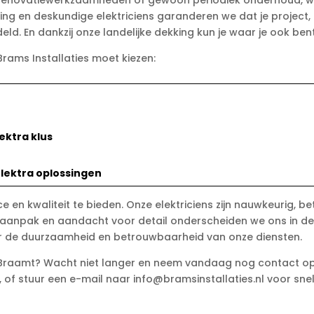
bt, renovatiewerkzaamheden of gewoon periodiek onderhoud, w
ng en deskundige elektriciens garanderen we dat je project, 
ld. En dankzij onze landelijke dekking kun je waar je ook ben
Brams Installaties moet kiezen:
ektra klus
lektra oplossingen
ce en kwaliteit te bieden. Onze elektriciens zijn nauwkeurig, 
 aanpak en aandacht voor detail onderscheiden we ons in de m
ver de duurzaamheid en betrouwbaarheid van onze diensten.
n Braamt? Wacht niet langer en neem vandaag nog contact o
 of stuur een e-mail naar info@bramsinstallaties.nl voor snell