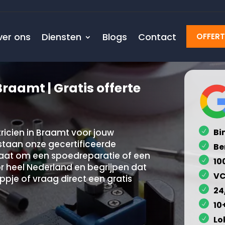
ver ons
Diensten
Blogs
Contact
OFFER
Braamt | Gratis offerte
ricien in Braamt voor jouw
Bi
 staan onze gecertificeerde
Be
u gaat om een spoedreparatie of een
10
r heel Nederland en begrijpen dat
VC
appje of vraag direct een gratis
24
10
Lo