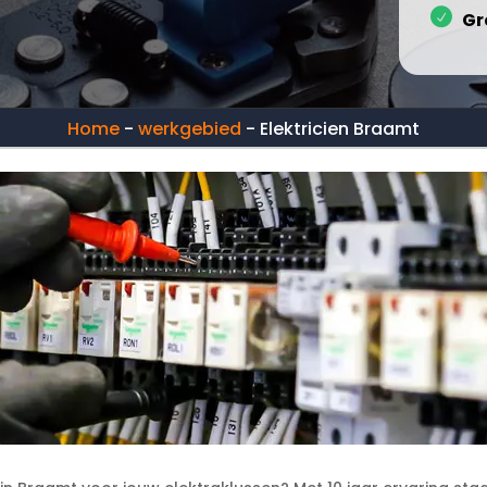
Gr
Home
-
werkgebied
-
Elektricien Braamt