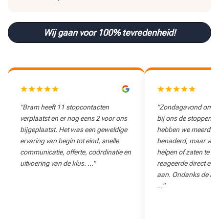
Wij gaan voor 100% tevredenheid!
"Zondagavond om 21:00 uur sloegen
"Snelle reactie op d
bij ons de stoppen eruit. Via Google
denken goed mee na
hebben we meerdere elektriciens
benaderd, maar velen konden niet
helpen of zaten te ver weg. Bram
reageerde direct en bood meteen hulp
aan. Ondanks de afstand nam hij de
…"