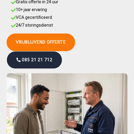
Gratis offerte in 24 uur

10+ jaar ervaring

VCA gecertificeerd

24/7 storingsdienst

VRIJBLIJVEND OFFERTE
085 21 21 712