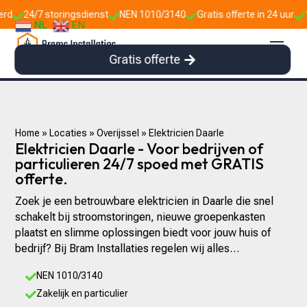
sdienst
NEN 1010/3140
Gratis offerte in 24 uur
10+ jaar ervaring




NL
EN
Gratis offerte
Home
»
Locaties
»
Overijssel
»
Elektricien Daarle
Elektricien Daarle - Voor bedrijven of
particulieren 24/7 spoed met GRATIS
offerte.
Zoek je een betrouwbare elektricien in Daarle die snel
schakelt bij stroomstoringen, nieuwe groepenkasten
plaatst en slimme oplossingen biedt voor jouw huis of
bedrijf? Bij Bram Installaties regelen wij alles…
NEN 1010/3140

Zakelijk en particulier
