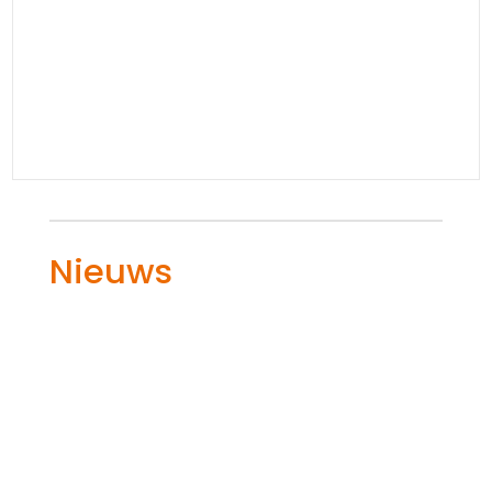
Nieuws
Hoe kies je tussen verschillende type