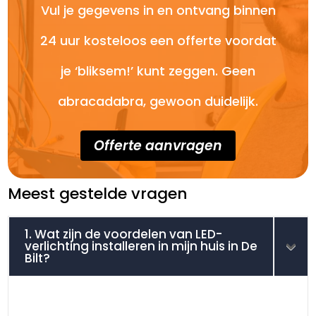
Vul je gegevens in en ontvang binnen
24 uur kosteloos een offerte voordat
je ‘bliksem!’ kunt zeggen. Geen
abracadabra, gewoon duidelijk.
Offerte aanvragen
Meest gestelde vragen
1. Wat zijn de voordelen van LED-
verlichting installeren in mijn huis in De
Bilt?