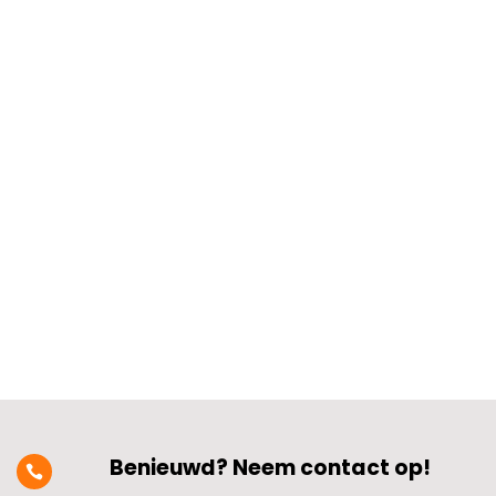
Hoe maak je een nieuwe groepenkast
toekomstbestendig voor slimme
apparaten? Dat begint met een sterke
basis waarin slimme technologie en
elektrische veiligheid hand in hand gaan.​
Denk aan voldoende stroomgroepen,
een betrouwbare aardlekschakelaar en
ruimte voor...
Benieuwd? Neem contact op!
