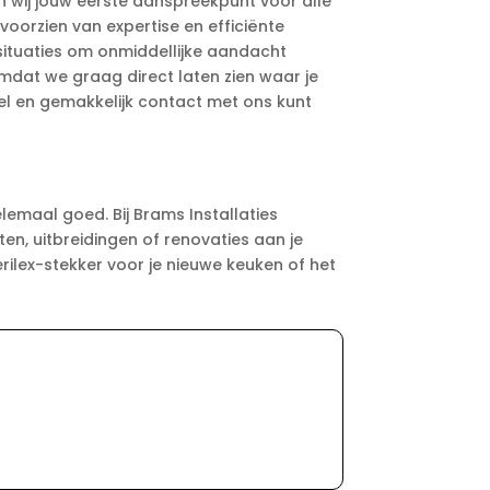
jn wij jouw eerste aanspreekpunt voor alle
voorzien van expertise en efficiënte
situaties om onmiddellijke aandacht
mdat we graag direct laten zien waar je
el en gemakkelijk contact met ons kunt
elemaal goed. Bij Brams Installaties
en, uitbreidingen of renovaties aan je
rilex-stekker voor je nieuwe keuken of het