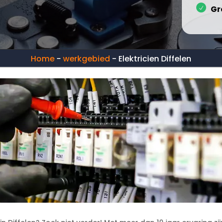
Gr
Home
-
werkgebied
-
Elektricien Diffelen