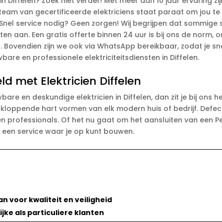
n Diffelen? Zoek niet verder! Met meer dan 10 jaar ervaring zi
 team van gecertificeerde elektriciens staat paraat om jou te 
Snel service nodig? Geen zorgen! Wij begrijpen dat sommige 
 aan. Een gratis offerte binnen 24 uur is bij ons de norm, o
. Bovendien zijn we ook via WhatsApp bereikbaar, zodat je sn
re en professionele elektriciteitsdiensten in Diffelen.
d met Elektricien Diffelen
e en deskundige elektricien in Diffelen, dan zit je bij ons h
kloppende hart vormen van elk modern huis of bedrijf. Defect
en professionals. Of het nu gaat om het aansluiten van een Pe
e een service waar je op kunt bouwen.
n voor kwaliteit en veiligheid
jke als particuliere klanten