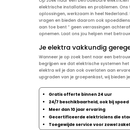
Op zoek naar een betrouwbare elektricien i
elektrische installaties en problemen. Ons
oplossingen, werkzaam in heel Nederland. 
vragen en bieden daarom ook spoeddiensten
aan toe bent ” geen verrassingen achteraf
opnemen. Laat ons jou helpen met betrouwba
Je elektra vakkundig geregel
Wanneer je op zoek bent naar een betrouwbar
begrijpen we dat elektrische systemen het 
elektra wil je dan ook overlaten aan ervar
upgraden van je groepenkast, wij bieden j
Gratis offerte binnen 24 uur
24/7 beschikbaarheid, ook bij spoed
Meer dan 10 jaar ervaring
Gecertificeerde elektriciens die staa
Toegewijde service voor zowel zakeli