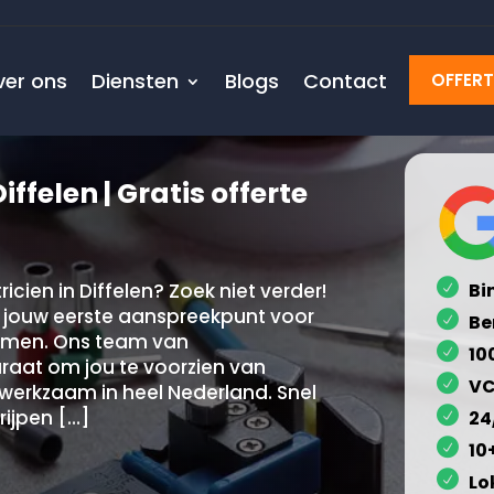
ver ons
Diensten
Blogs
Contact
OFFER
iffelen | Gratis offerte
cien in Diffelen? Zoek niet verder!
Bi
ij jouw eerste aanspreekpunt voor
Be
blemen. Ons team van
10
araat om jou te voorzien van
VC
 werkzaam in heel Nederland. Snel
rijpen […]
24
10
Lo