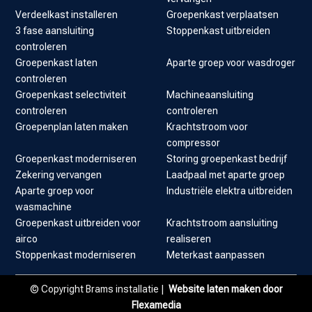
Verdeelkast installeren
Groepenkast verplaatsen
3 fase aansluiting
Stoppenkast uitbreiden
controleren
Groepenkast laten
Aparte groep voor wasdroger
controleren
Groepenkast selectiviteit
Machineaansluiting
controleren
controleren
Groepenplan laten maken
Krachtstroom voor
compressor
Groepenkast moderniseren
Storing groepenkast bedrijf
Zekering vervangen
Laadpaal met aparte groep
Aparte groep voor
Industriële elektra uitbreiden
wasmachine
Groepenkast uitbreiden voor
Krachtstroom aansluiting
airco
realiseren
Stoppenkast moderniseren
Meterkast aanpassen
© Copyright Brams installatie |
Website laten maken door
Flexamedia