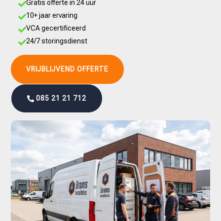
Gratis offerte in 24 uur

10+ jaar ervaring

VCA gecertificeerd

24/7 storingsdienst

VRIJBLIJVEND OFFERTE
085 21 21 712