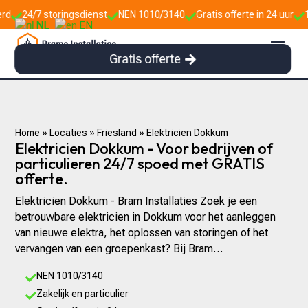
toringsdienst
NEN 1010/3140
Gratis offerte in 24 uur
10+ jaar erva



NL
EN
Gratis offerte
Home
»
Locaties
»
Friesland
»
Elektricien Dokkum
Elektricien Dokkum - Voor bedrijven of
particulieren 24/7 spoed met GRATIS
offerte.
Elektricien Dokkum - Bram Installaties Zoek je een
betrouwbare elektricien in Dokkum voor het aanleggen
van nieuwe elektra, het oplossen van storingen of het
vervangen van een groepenkast? Bij Bram…
NEN 1010/3140

Zakelijk en particulier
