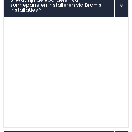
3. Wat zijn de voordelen van
zonnepanelen installeren via Brams
installaties?