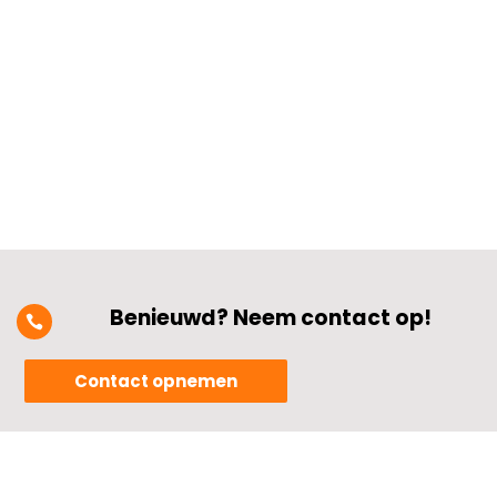
beschermmiddelen zoals isolerende
handschoenen en gereedschap.​ Zo
voorkom je gevaarlijke elektrische
schokken en...
Benieuwd? Neem contact op!

Contact opnemen