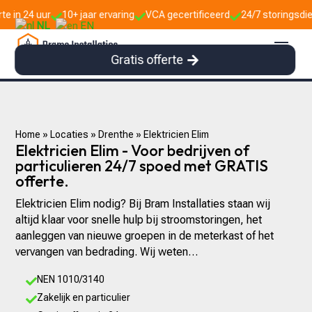
10+ jaar ervaring
VCA gecertificeerd
24/7 storingsdienst



NL
EN
Gratis offerte
Home
»
Locaties
»
Drenthe
»
Elektricien Elim
Elektricien Elim - Voor bedrijven of
particulieren 24/7 spoed met GRATIS
offerte.
Elektricien Elim nodig? Bij Bram Installaties staan wij
altijd klaar voor snelle hulp bij stroomstoringen, het
aanleggen van nieuwe groepen in de meterkast of het
vervangen van bedrading. Wij weten…
NEN 1010/3140

Zakelijk en particulier
