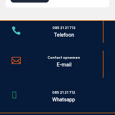
085 21 21 712

Telefoon
Contact opnemen

E-mail

085 21 21 712
Whatsapp