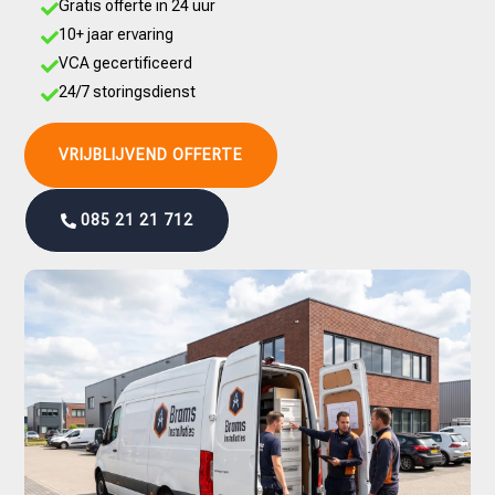
Gratis offerte in 24 uur

10+ jaar ervaring

VCA gecertificeerd

24/7 storingsdienst

VRIJBLIJVEND OFFERTE
085 21 21 712