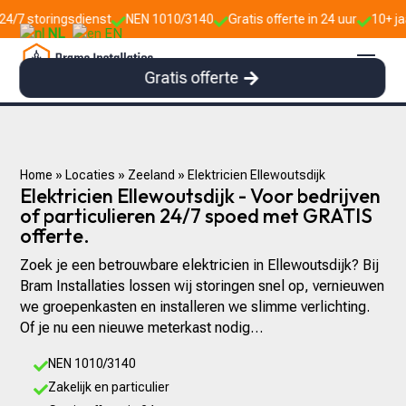
gsdienst
NEN 1010/3140
Gratis offerte in 24 uur
10+ jaar ervaring



NL
EN
Gratis offerte
Home
»
Locaties
»
Zeeland
»
Elektricien Ellewoutsdijk
Elektricien Ellewoutsdijk - Voor bedrijven
of particulieren 24/7 spoed met GRATIS
offerte.
Zoek je een betrouwbare elektricien in Ellewoutsdijk? Bij
Bram Installaties lossen wij storingen snel op, vernieuwen
we groepenkasten en installeren we slimme verlichting.
Of je nu een nieuwe meterkast nodig…
NEN 1010/3140

Zakelijk en particulier
