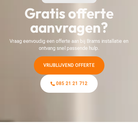
Gratis offerte
aanvragen?
Vraag eenvoudig een offerte aan bij Brams installatie en
ontvang snel passende hulp.
VRIJBLIJVEND OFFERTE
085 21 21 712