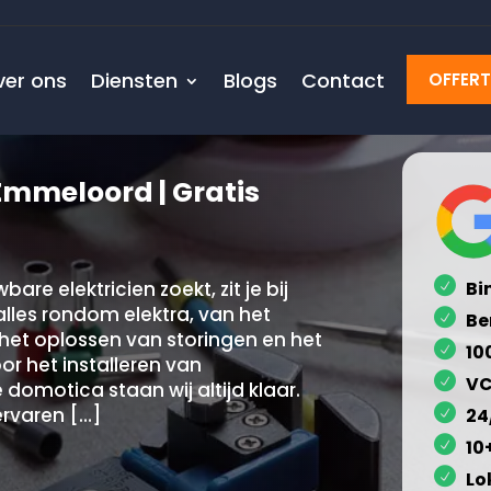
ver ons
Diensten
Blogs
Contact
OFFER
 Emmeloord | Gratis
re elektricien zoekt, zit je bij
Bi
alles rondom elektra, van het
Be
et oplossen van storingen en het
10
r het installeren van
VC
omotica staan wij altijd klaar.
ervaren […]
24
10
Lo