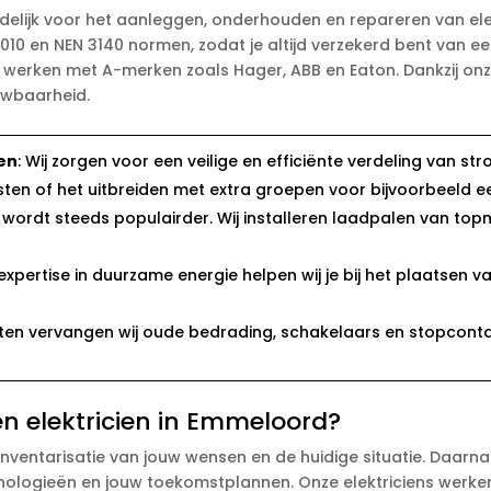
delijk voor het aanleggen, onderhouden en repareren van elekt
010 en NEN 3140 normen, zodat je altijd verzekerd bent van een 
 werken met A-merken zoals Hager, ABB en Eaton. Dankzij onz
uwbaarheid.
en
: Wij zorgen voor een veilige en efficiënte verdeling van st
en of het uitbreiden met extra groepen voor bijvoorbeeld e
den wordt steeds populairder. Wij installeren laadpalen van t
 expertise in duurzame energie helpen wij je bij het plaatsen
ecten vervangen wij oude bedrading, schakelaars en stopcont
n elektricien in Emmeloord?
inventarisatie van jouw wensen en de huidige situatie. Daarn
logieën en jouw toekomstplannen. Onze elektriciens werken 