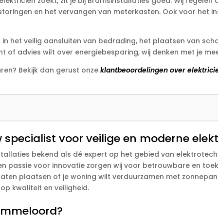
ektricien zoekt, zit je bij Bramsinstallaties goed. Wij regele
storingen en het vervangen van meterkasten. Ook voor het in
n in het veilig aansluiten van bedrading, het plaatsen van sch
nt of advies wilt over energiebesparing, wij denken met je me
aren? Bekijk dan gerust onze
klantbeoordelingen over elektri
 specialist voor veilige en moderne elek
llaties bekend als dé expert op het gebied van elektrotechni
een passie voor innovatie zorgen wij voor betrouwbare en to
laten plaatsen of je woning wilt verduurzamen met zonnepanel
op kwaliteit en veiligheid.
n Emmeloord?