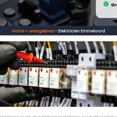
Gr
Home
-
werkgebied
-
Elektricien Emmeloord