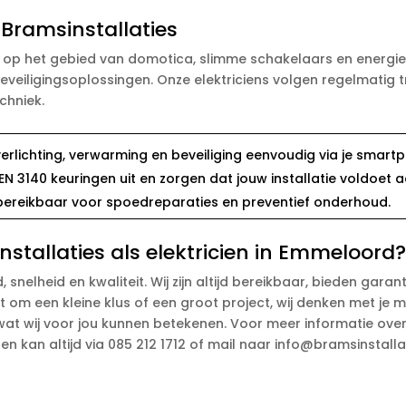
 Bramsinstallaties
n op het gebied van domotica, slimme schakelaars en energ
veiligingsoplossingen. Onze elektriciens volgen regelmatig t
chniek.
 verlichting, verwarming en beveiliging eenvoudig via je smart
NEN 3140 keuringen uit en zorgen dat jouw installatie voldoet a
 bereikbaar voor spoedreparaties en preventief onderhoud.
tallaties als elektricien in Emmeloord
, snelheid en kwaliteit. Wij zijn altijd bereikbaar, bieden gara
t om een kleine klus of een groot project, wij denken met je
at wij voor jou kunnen betekenen. Voor meer informatie over
n kan altijd via 085 212 1712 of mail naar info@bramsinstallat