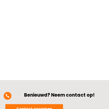
Op zoek naar een betrouwbare
elektricien voor kleine klussen thuis? Het
gaat niet alleen om ervaring, maar ook
om veiligheid, keurmerken, en duidelijke
afspraken.​ Denk aan het controleren van
certificaten zoals het STEK- of VCA-
keurmerk, check klantreviews en vraag...
Benieuwd? Neem contact op!

Contact opnemen