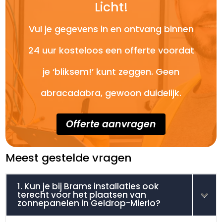
Licht!
Vul je gegevens in en ontvang binnen
24 uur kosteloos een offerte voordat
je ‘bliksem!’ kunt zeggen. Geen
abracadabra, gewoon duidelijk.
Offerte aanvragen
Meest gestelde vragen
1. Kun je bij Brams installaties ook
terecht voor het plaatsen van
zonnepanelen in Geldrop-Mierlo?