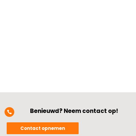
langer meegaat? Deze vraag raakt aan
belangrijke punten zoals regelmatige
inspectie, schoonmaken van stekkers en
kabels, en het voorkomen van
beschadigingen door weer en
onvoorziene omstandigheden.​ Ook het
controleren van de...
Benieuwd? Neem contact op!

Contact opnemen