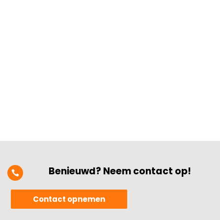
nodig hebt? Stel je voor dat je net een
paar nieuwe elektrische apparaten hebt
gekocht, maar je wilde niet steeds
stoppen om te checken of de stoppen
niet doorslaan.​ Het antwoord ligt in het
analyseren van je huidige...
Benieuwd? Neem contact op!

Contact opnemen