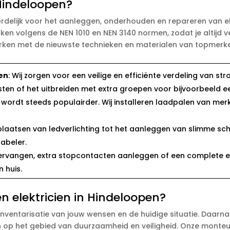
 Hindeloopen?
ordelijk voor het aanleggen, onderhouden en repareren van ele
n volgens de NEN 1010 en NEN 3140 normen, zodat je altijd ver
erken met de nieuwste technieken en materialen van topmerke
en
: Wij zorgen voor een veilige en efficiënte verdeling van st
en of het uitbreiden met extra groepen voor bijvoorbeeld e
den wordt steeds populairder. Wij installeren laadpalen van m
 plaatsen van ledverlichting tot het aanleggen van slimme s
abeler.
ervangen, extra stopcontacten aanleggen of een complete e
 huis.
n elektricien in Hindeloopen?
inventarisatie van jouw wensen en de huidige situatie. Daarn
 op het gebied van duurzaamheid en veiligheid. Onze monteu