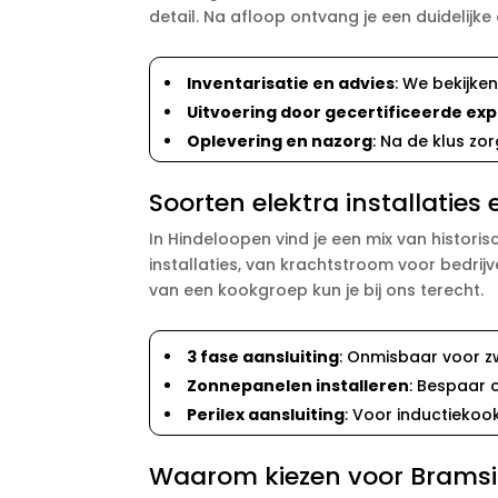
detail. Na afloop ontvang je een duidelij
Inventarisatie en advies
: We bekijke
Uitvoering door gecertificeerde exp
Oplevering en nazorg
: Na de klus z
Soorten elektra installatie
In Hindeloopen vind je een mix van histor
installaties, van krachtstroom voor bedri
van een kookgroep kun je bij ons terecht.
3 fase aansluiting
: Onmisbaar voor zw
Zonnepanelen installeren
: Bespaar 
Perilex aansluiting
: Voor inductiekoo
Waarom kiezen voor Bramsins