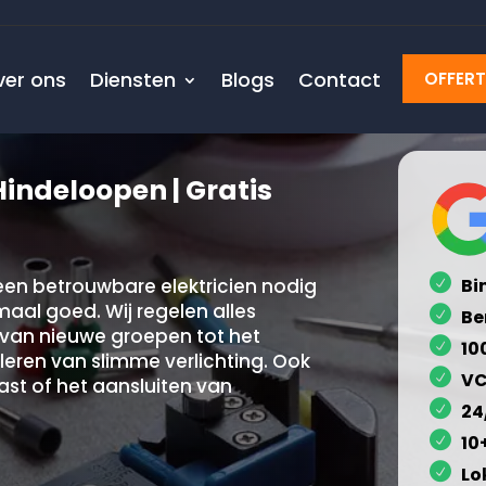
ver ons
Diensten
Blogs
Contact
OFFER
Hindeloopen | Gratis
 een betrouwbare elektricien nodig
Bi
emaal goed. Wij regelen alles
Be
 van nieuwe groepen tot het
10
leren van slimme verlichting. Ook
VC
st of het aansluiten van
24
10
Lo