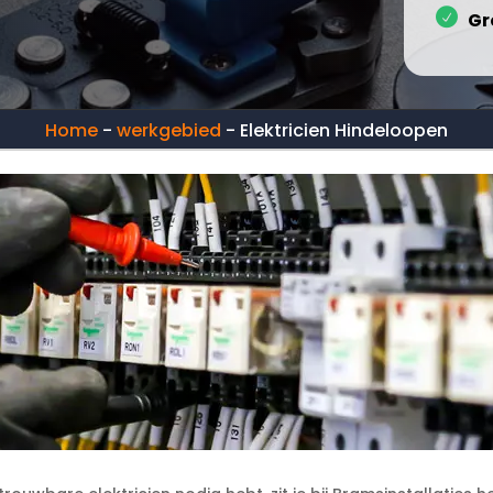
Gr
Home
-
werkgebied
-
Elektricien Hindeloopen