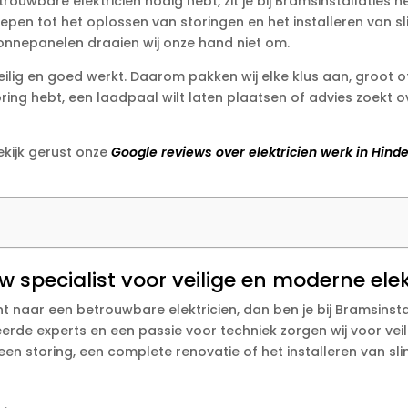
rouwbare elektricien nodig hebt, zit je bij Bramsinstallaties
epen tot het oplossen van storingen en het installeren van s
onnepanelen draaien wij onze hand niet om.
veilig en goed werkt. Daarom pakken wij elke klus aan, groot o
ring hebt, een laadpaal wilt laten plaatsen of advies zoekt o
kijk gerust onze
Google reviews over elektricien werk in Hind
w specialist voor veilige en moderne ele
t naar een betrouwbare elektricien, dan ben je bij Bramsinsta
ceerde experts en een passie voor techniek zorgen wij voor v
 een storing, een complete renovatie of het installeren van s