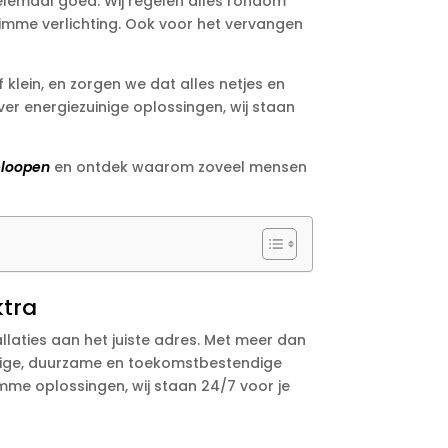
 helemaal goed. Wij regelen alles rondom
limme verlichting. Ook voor het vervangen
f klein, en zorgen we dat alles netjes en
ver energiezuinige oplossingen, wij staan
eloopen
en ontdek waarom zoveel mensen
ktra
llaties aan het juiste adres. Met meer dan
eilige, duurzame en toekomstbestendige
limme oplossingen, wij staan 24/7 voor je