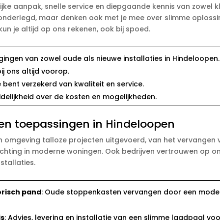
jke aanpak, snelle service en diepgaande kennis van zowel k
sch onderlegd, maar denken ook met je mee over slimme oploss
un je altijd op ons rekenen, ook bij spoed.
agingen van zowel oude als nieuwe installaties in Hindeloopen.
bij ons altijd voorop.
e bent verzekerd van kwaliteit en service.
uidelijkheid over de kosten en mogelijkheden.
en toepassingen in Hindeloopen
en omgeving talloze projecten uitgevoerd, van het vervange
lichting in moderne woningen. Ook bedrijven vertrouwen op o
tallaties.
orisch pand
: Oude stoppenkasten vervangen door een mode
is
: Advies, levering en installatie van een slimme laadpaal voo