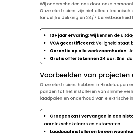
Wij onderscheiden ons door onze persoonli
Onze elektriciens zijn niet alleen techni
landelijke dekking en 24/7 bereikbaarheid k
10+ jaar ervaring
: Wij kennen de uitd
VCA gecertificeerd
: Veiligheid staat 
Garantie op alle werkzaamheden
: J
Gratis offerte binnen 24 uur
: Snel d
Voorbeelden van projecten 
Onze elektriciens hebben in Hindeloopen 
panden tot het installeren van slimme ver
laadpalen en onderhoud van elektrische ins
Groepenkast vervangen in een hist
aardlekschakelaars en automaten.
Laadpaal installeren bij een woonhu