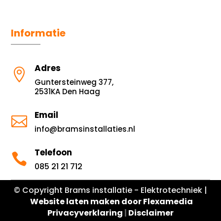
Informatie
Adres

Guntersteinweg 377,
2531KA Den Haag
Email

info@bramsinstallaties.nl
Telefoon

085 21 21 712
© Copyright Brams installatie - Elektrotechniek |
Website laten maken door Flexamedia
Privacyverklaring
|
Disclaimer