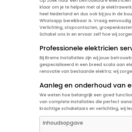
Op zoek naar een betrouwbare elektricien i
klaar om je te helpen met al je elektrawe
heel Nederland en dus ook bij jou in de buur
Whatsapp bereikbaar is. Vraag eenvoudig ee
Verlichting, stopcontacten, groepenkasten
Schakel ons in en ervaar zelf hoe wij zorge
Professionele elektricien se
Bij Brams Installaties zijn wij jouw betrou
gespecialiseerd in een breed scala aan el
renovatie van bestaande elektra; wij zorg
Aanleg en onderhoud van ele
We weten hoe belangrijk een goed function
van complete installaties die perfect aans
krachtige schakelaars en verlichting, wij l
Inhoudsopgave