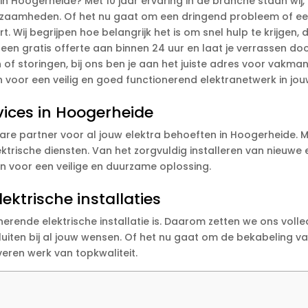
n Hoogerheide? Met 10 jaar ervaring in de branche staan wij, 
rkzaamheden. Of het nu gaat om een dringend probleem of een 
t. Wij begrijpen hoe belangrijk het is om snel hulp te krijgen,
n gratis offerte aan binnen 24 uur en laat je verrassen door d
 of storingen, bij ons ben je aan het juiste adres voor vakm
n voor een veilig en goed functionerend elektranetwerk in jouw 
rvices in Hoogerheide
wbare partner voor al jouw elektra behoeften in Hoogerheide. 
ektrische diensten. Van het zorgvuldig installeren van nieuw
en voor een veilige en duurzame oplossing.
ktrische installaties
erende elektrische installatie is. Daarom zetten we ons voll
luiten bij al jouw wensen. Of het nu gaat om de bekabeling van
everen werk van topkwaliteit.