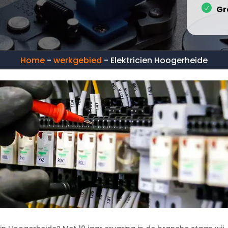
Gr
Home
-
werkgebied
-
Elektricien Hoogerheide