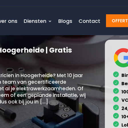
ver ons
Diensten
Blogs
Contact
OFFER
Hoogerheide | Gratis
icien in Hoogerheide? Met 10 jaar
Bi
en team van gecertificeerde
Be
met al je elektrawerkzaamheden. Of
10
m of een geplande installatie, wij
VC
s ook bij jou in […]
24
10
Lo