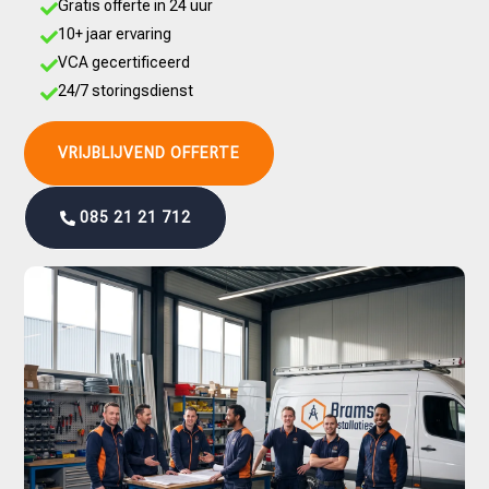
Gratis offerte in 24 uur

10+ jaar ervaring

VCA gecertificeerd

24/7 storingsdienst

VRIJBLIJVEND OFFERTE
085 21 21 712