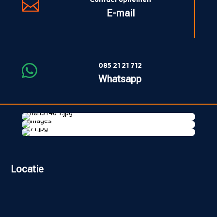

E-mail
085 21 21 712

Whatsapp
Locatie