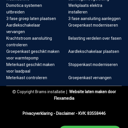
Domotica systemen
Werkplaats elektra
uitbreiden
installeren
3 fase groep laten plaatsen
3 fase aansluiting aanleggen
Aardlekschakelaar
Groepenkast moderniseren
vervangen
Krachtstroom aansluiting
Belasting verdelen over fasen
controleren
Groepenkast geschikt maken
Aardlekschakelaar plaatsen
voor warmtepomp
Meterkast geschikt maken
Stoppenkast moderniseren
voor laadpaal
Meterkast controleren
Groepenkast vervangen
© Copyright Brams installatie |
Website laten maken door
Flexamedia
Privacyverklaring
-
Disclaimer
- KVK:
83558446