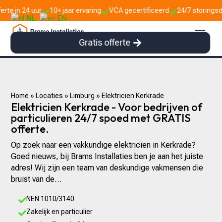
10+ jaar ervaring
VCA gecertificeerd
24/7 storingsdienst



NL
EN
Gratis offerte
Home
»
Locaties
»
Limburg
»
Elektricien Kerkrade
Elektricien Kerkrade - Voor bedrijven of
particulieren 24/7 spoed met GRATIS
offerte.
Op zoek naar een vakkundige elektricien in Kerkrade?
Goed nieuws, bij Brams Installaties ben je aan het juiste
adres! Wij zijn een team van deskundige vakmensen die
bruist van de…
NEN 1010/3140

Zakelijk en particulier
