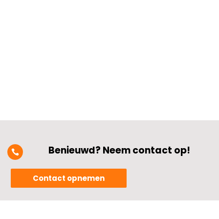
wisselende temperaturen kan er snel
corrosie of slijtage ontstaan.​ Hoe je
schakelaars goed onderhoudt, bepaalt
hoe lang ze veilig en betrouwbaar
blijven...
Benieuwd? Neem contact op!

Contact opnemen