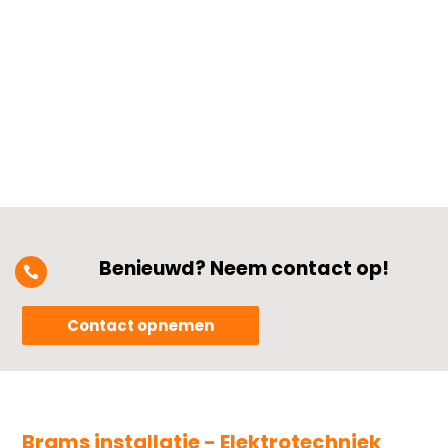
bedieningsopties of extra
kinderbeveiliging, je wilt weten hoe je dit
snel en...
Benieuwd? Neem contact op!

Contact opnemen
Brams installatie - Elektrotechniek