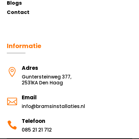
Blogs
Contact
Informatie
Adres

Guntersteinweg 377,
2531KA Den Haag
Email

info@bramsinstallaties.nl
Telefoon

085 21 21 712