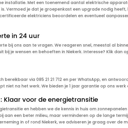
he installatie. Met een toenemend aantal elektrische apparaten
 is. Vermoed je dat je groepenkast een upgrade nodig heeft, 
ertificeerde elektriciens beoordelen en eventueel aanpassen. 
rte in 24 uur
erte bij ons aan te vragen. We reageren snel, meestal al binn
t bij je wensen en behoeften in Niekerk. Interesse? Klik dan
sch bereikbaar via 085 21 21 712 en per WhatsApp, en antwoor
opt niet na het werk. We bieden je 1 jaar garantie op ons wer
Klaar voor de energietransitie
gietransitie en hebben we de kennis in huis om zonnepanelen 
j aan een beter milieu, maar verminderen op de lange termijn
derneming in of rond Niekerk, we adviseren je graag over de mo