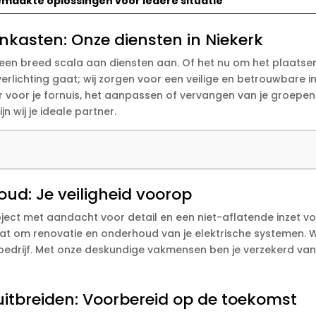
emaakte oplossingen voor iedere situatie
nkasten: Onze diensten in Niekerk
erk een breed scala aan diensten aan. Of het nu om het plaat
erlichting gaat; wij zorgen voor een veilige en betrouwbare in
er voor je fornuis, het aanpassen of vervangen van je groepen
jn wij je ideale partner.
oud: Je veiligheid voorop
oject met aandacht voor detail en een niet-aflatende inzet v
at om renovatie en onderhoud van je elektrische systemen. 
n je bedrijf. Met onze deskundige vakmensen ben je verzekerd 
itbreiden: Voorbereid op de toekomst