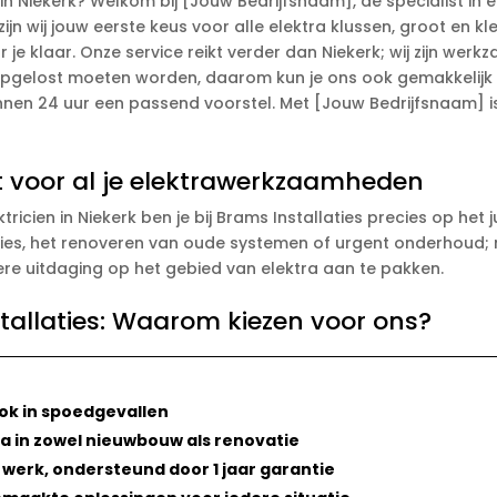
n Niekerk? Welkom bij [Jouw Bedrijfsnaam], dé specialist in el
zijn wij jouw eerste keus voor alle elektra klussen, groot en 
or je klaar. Onze service reikt verder dan Niekerk; wij zijn we
 opgelost moeten worden, daarom kun je ons ook gemakkelij
nen 24 uur een passend voorstel. Met [Jouw Bedrijfsnaam] is 
ert voor al je elektrawerkzaamheden
icien in Niekerk ben je bij Brams Installaties precies op het 
ties, het renoveren van oude systemen of urgent onderhoud; m
dere uitdaging op het gebied van elektra aan te pakken.
tallaties: Waarom kiezen voor ons?
ook in spoedgevallen
ra in zowel nieuwbouw als renovatie
werk, ondersteund door 1 jaar garantie