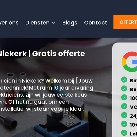
ver ons
Diensten
Blogs
Contact
OFFER
iekerk | Gratis offerte
icien in Niekerk? Welkom bij [Jouw
Bi
rotechniek! Met ruim 10 jaar ervaring
Be
riciens, zijn wij jouw eerste keus
10
lein. Of het nu gaat om een
VC
tallatie, wij staan voor je klaar.
24
10
Lo