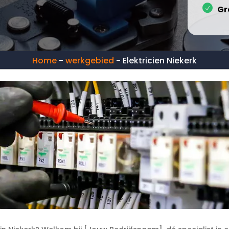
Gr
Home
-
werkgebied
-
Elektricien Niekerk