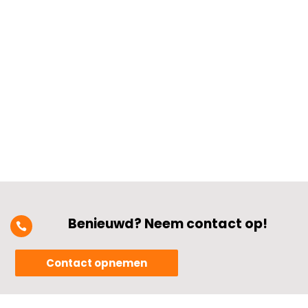
waarborgen.​ Zeker in openbare
gebouwen en kantoren waar veel
mensen dagelijks komen en gaan,
kunnen slijtage, losse bedrading of vuil
flinke risico’s met zich...
Benieuwd? Neem contact op!

Contact opnemen