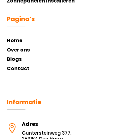
Zonnepanelen installeren
Pagina’s
Home
Over ons
Blogs
Contact
Informatie
Adres

Guntersteinweg 377,
2531KA Den Haag