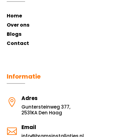
Home
Over ons
Blogs
Contact
Informatie
Adres

Guntersteinweg 377,
2531KA Den Haag
Email

info@bramsinstallaties.nl