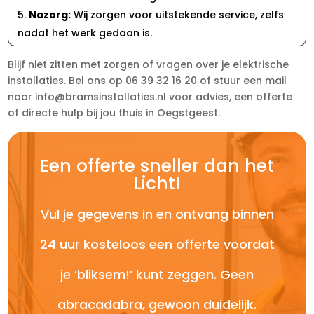
Nazorg:
Wij zorgen voor uitstekende service, zelfs
nadat het werk gedaan is.
Blijf niet zitten met zorgen of vragen over je elektrische
installaties. Bel ons op 06 39 32 16 20 of stuur een mail
naar info@bramsinstallaties.nl voor advies, een offerte
of directe hulp bij jou thuis in Oegstgeest.
Een offerte sneller dan het
Licht!
Vul je gegevens in en ontvang binnen
24 uur kosteloos een offerte voordat
je ‘bliksem!’ kunt zeggen. Geen
abracadabra, gewoon duidelijk.