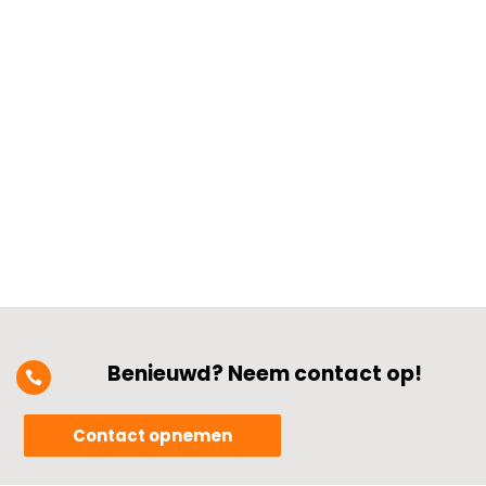
installatie aanpakt? Het begint met een
slimme planning: bepalen waar
stopcontacten en lichtpunten komen,
rekening houdend met de nieuwste
veiligheidsnormen en de stroomvraag
van je...
Benieuwd? Neem contact op!

Contact opnemen