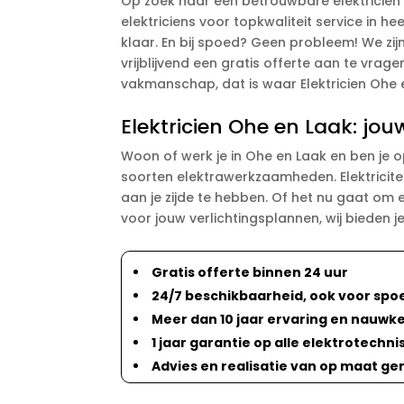
Op zoek naar een betrouwbare elektricien 
elektriciens voor topkwaliteit service in h
klaar. En bij spoed? Geen probleem! We zij
vrijblijvend een gratis offerte aan te vra
vakmanschap, dat is waar Elektricien Ohe e
Elektricien Ohe en Laak: jouw
Woon of werk je in Ohe en Laak en ben je o
soorten elektrawerkzaamheden. Elektricite
aan je zijde te hebben. Of het nu gaat om 
voor jouw verlichtingsplannen, wij bieden j
Gratis offerte binnen 24 uur
24/7 beschikbaarheid, ook voor spo
Meer dan 10 jaar ervaring en nauw
1 jaar garantie op alle elektrotechni
Advies en realisatie van op maat g