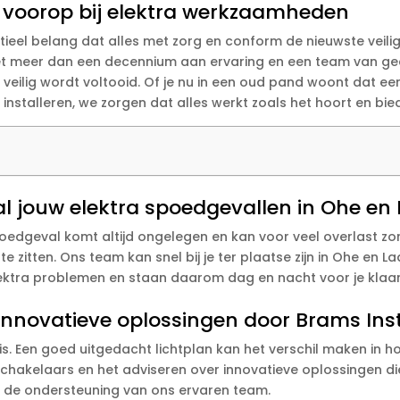
an voorop bij elektra werkzaamheden
tieel belang dat alles met zorg en conform de nieuwste vei
Met meer dan een decennium aan ervaring en een team van gece
k veilig wordt voltooid. Of je nu in een oud pand woont dat e
 installeren, we zorgen dat alles werkt zoals het hoort en bie
l jouw elektra spoedgevallen in Ohe en
oedgeval komt altijd ongelegen en kan voor veel overlast z
t te zitten. Ons team kan snel bij je ter plaatse zijn in Ohe en
lektra problemen en staan daarom dag en nacht voor je klaar
 innovatieve oplossingen door Brams Inst
s. Een goed uitgedacht lichtplan kan het verschil maken in hoe
, schakelaars en het adviseren over innovatieve oplossingen
t de ondersteuning van ons ervaren team.