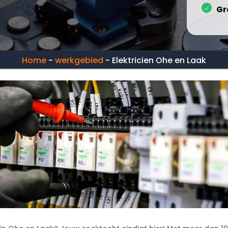
Gr
Home
-
werkgebied
-
Elektricien Ohe en Laak