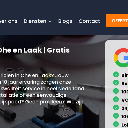
ver ons
Diensten
Blogs
Contact
OFFER
Ohe en Laak | Gratis
ricien in Ohe en Laak? Jouw
Bi
 10 jaar ervaring zorgen onze
Be
kwaliteit service in heel Nederland.
10
tallatie of een eenvoudige
VC
n bij spoed? Geen probleem! We zijn
24
10
Lo