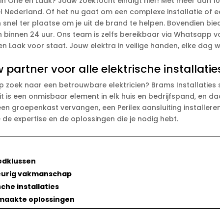
in Ohe en Laak? Jouw zoektocht eindigt hier! Met meer dan 10
eel Nederland. Of het nu gaat om een complexe installatie of e
n snel ter plaatse om je uit de brand te helpen. Bovendien b
gen binnen 24 uur. Ons team is zelfs bereikbaar via Whatsapp
n Laak voor staat. Jouw elektra in veilige handen, elke dag w
 partner voor alle elektrische installatie
p zoek naar een betrouwbare elektricien? Brams Installaties 
it is een onmisbaar element in elk huis en bedrijfspand, en 
een groepenkast vervangen, een Perilex aansluiting installeren
e de expertise en de oplossingen die je nodig hebt.
edklussen
keurig vakmanschap
sche installaties
emaakte oplossingen