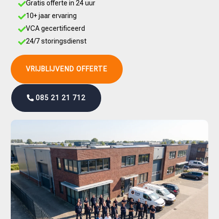
Gratis offerte in 24 uur

10+ jaar ervaring

VCA gecertificeerd

24/7 storingsdienst

VRIJBLIJVEND OFFERTE
085 21 21 712