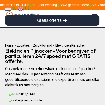
24 uur
10+ jaar ervaring
VCA gecertificeerd
24/7 storingsdienst



NL
EN
Gratis offerte
Home
»
Locaties
»
Zuid-Holland
»
Elektricien Pijnacker
Elektricien Pijnacker - Voor bedrijven of
particulieren 24/7 spoed met GRATIS
offerte.
Op zoek naar een betrouwbare elektricien in Pijnacker?
Met meer dan 10 jaar ervaring heeft ons team van
gecertificeerde elektriciens alle expertise in huis om elke
elektraklus met zorg en…
NEN 1010/3140

Zakelijk en particulier
