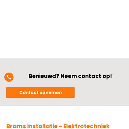
stroomsterkte en de ouderdom van je
bedrading.​ Zo voorkom je onverwachte
stroomstoringen of gevaarlijke...
Benieuwd? Neem contact op!

Contact opnemen
Brams installatie - Elektrotechniek