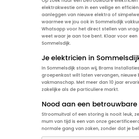
Op zoek naar een betrouwbare elektricien i
elektrakwestie om in een veilige en efficië
aanleggen van nieuwe elektra of simpelweg
waarmee we jou ook in Sommelsdijk vakkundi
Whatsapp voor het direct stellen van vrage
weet waar je aan toe bent. Klaar voor een e
Sommelsdijk.
Je elektricien in Sommelsdi
In Sommelsdijk staan wij, Brams Installatie
groepenkast wilt laten vervangen, nieuwe b
vakmanschap. Met meer dan 10 jaar ervari
zakelijke als de particuliere markt.
Nood aan een betrouwbare e
Stroomuitval of een storing is nooit leuk, 
mum van tijd is een van onze gecertificeer
normale gang van zaken, zonder dat je bel