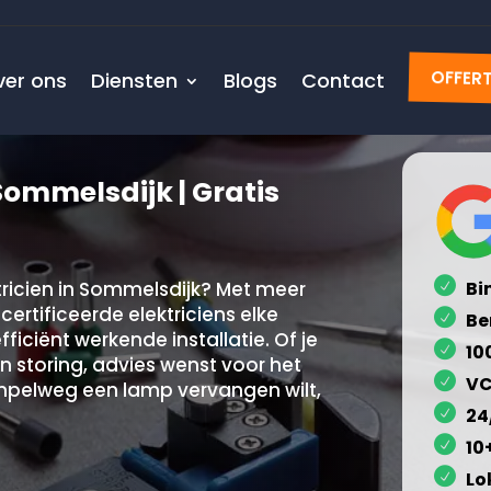
ver ons
Diensten
Blogs
Contact
OFFER
Sommelsdijk | Gratis
ricien in Sommelsdijk? Met meer
Bi
certificeerde elektriciens elke
Be
fficiënt werkende installatie. Of je
10
n storing, advies wenst voor het
VC
mpelweg een lamp vervangen wilt,
24
10
Lo