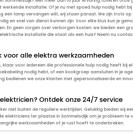
n Sommelsdijk? Met meer dan 10 jaar ervaring toveren onze ge
nt werkende installatie. Of je nu met spoed hulp nodig hebt bi
 een lamp vervangen wilt, wij staan paraat. We zijn trots op
g en snel van dienst kunnen zijn. Voor elke klus kun je gema
n. En geen zorgen over verborgen kosten: we bieden een grati
lektrische installatie die staat als een huis? Neem nu contact
jk voor alle elektra werkzaamheden
s, klaar voor iedereen die professionele hulp nodig heeft bij
ekabeling nodig hebt, of een kookgroep aansluiten in je agend
ng bedienen we onze klanten met gepersonaliseerde en innov
lektricien? Ontdek onze 24/7 service
zeker niet buiten de reguliere werktijden. Gelukkig bieden wij
de elektriciens ter plaatse in Sommelsdijk om je probleem te v
angrijke werkzaamheden of je rust hoeft te onderbreken.