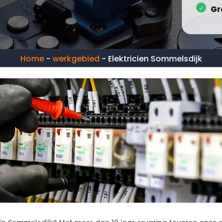
Gr
Home
-
werkgebied
-
Elektricien Sommelsdijk