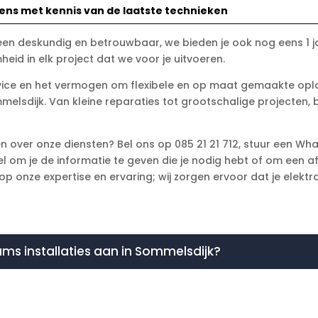
iens met kennis van de laatste technieken
leen deskundig en betrouwbaar, we bieden je ook nog eens 1
eid in elk project dat we voor je uitvoeren.
vice en het vermogen om flexibele en op maat gemaakte oplo
melsdijk. Van kleine reparaties tot grootschalige projecten, bi
ten over onze diensten? Bel ons op 085 21 21 712, stuur een Wh
l om je de informatie te geven die je nodig hebt of om een a
onze expertise en ervaring; wij zorgen ervoor dat je elektra 
rams installaties aan in Sommelsdijk?