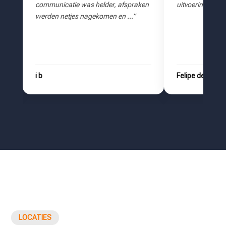
ken
uitvoering van de klus. …”
reageerde direc
aan. Ondanks de
…”
Felipe de Jong
Mahir Cingi
LOCATIES