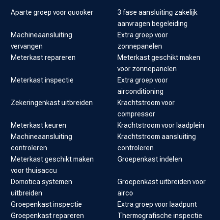
Aparte groep voor quooker
3 fase aansluiting zakelijk
aanvragen begeleiding
Machineaansluiting
Extra groep voor
vervangen
zonnepanelen
Meterkast repareren
Meterkast geschikt maken
voor zonnepanelen
Meterkast inspectie
Extra groep voor
airconditioning
Zekeringenkast uitbreiden
Krachtstroom voor
compressor
Meterkast keuren
Krachtstroom voor laadplein
Machineaansluiting
Krachtstroom aansluiting
controleren
controleren
Meterkast geschikt maken
Groepenkast indelen
voor thuisaccu
Domotica systemen
Groepenkast uitbreiden voor
uitbreiden
airco
Groepenkast inspectie
Extra groep voor laadpunt
Groepenkast repareren
Thermografische inspectie