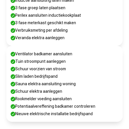
Inductie aansluiting laten maken

3 fase groep laten plaatsen

Perilex aansluiten inductiekookplaat

3 fase meterkast geschikt maken

Verbruiksmeting per afdeling

Veranda elektra aanleggen

Ventilator badkamer aansluiten

Tuin stroompunt aanleggen

Schuur voorzien van stroom

Slim laden bedrijfspand

Sauna elektra aansluiting woning

Schuur elektra aanleggen

Rookmelder voeding aansluiten

Potentiaalvereffening badkamer controleren

Nieuwe elektrische installatie bedrijfspand
