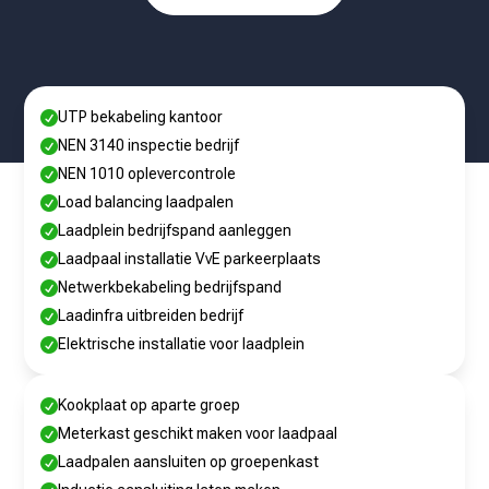
UTP bekabeling kantoor

NEN 3140 inspectie bedrijf

NEN 1010 oplevercontrole

Load balancing laadpalen

Laadplein bedrijfspand aanleggen

Laadpaal installatie VvE parkeerplaats

Netwerkbekabeling bedrijfspand

Laadinfra uitbreiden bedrijf

Elektrische installatie voor laadplein

Kookplaat op aparte groep

Meterkast geschikt maken voor laadpaal

Laadpalen aansluiten op groepenkast
