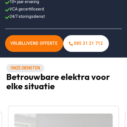
10+ jaar ervaring

VCA gecertificeerd

24/7 storingsdienst

VRIJBLIJVEND OFFERTE
085 21 21 712
ONZE DIENSTEN
Betrouwbare elektra voor
elke situatie