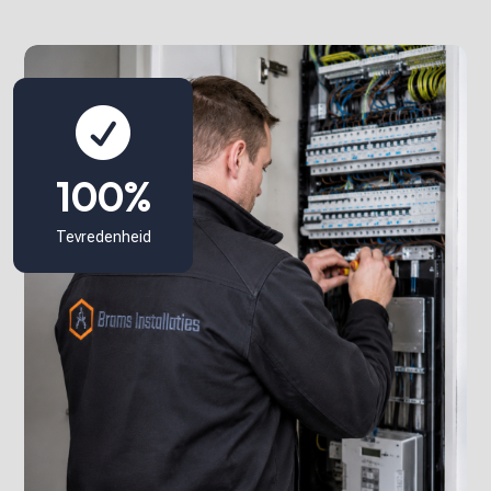

100%
Tevredenheid