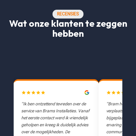
RECENSIES
Wat onze klanten te zeggen
hebben
e
“Bram heeft 11 stopcontacten
“Zondagavond o
naf
verplaatst en er nog eens 2 voor ons
bij ons de stopp
jk
bijgeplaatst. Het was een geweldige
hebben we meerd
es
ervaring van begin tot eind, snelle
benaderd, maar 
communicatie, offerte, coördinatie en
helpen of zaten